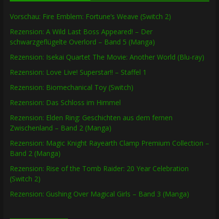
Vorschau: Fire Emblem: Fortune’s Weave (Switch 2)
Rezension: A Wild Last Boss Appeared! – Der
schwarzgeflügelte Overlord – Band 5 (Manga)
Rezension: Isekai Quartet The Movie: Another World (Blu-ray)
Rezension: Love Live! Superstar!! – Staffel 1
Rezension: Biomechanical Toy (Switch)
Rezension: Das Schloss im Himmel
Rezension: Elden Ring: Geschichten aus dem fernen
Zwischenland – Band 2 (Manga)
Rezension: Magic Knight Rayearth Clamp Premium Collection –
Band 2 (Manga)
Rezension: Rise of the Tomb Raider: 20 Year Celebration
(Switch 2)
Rezension: Gushing Over Magical Girls – Band 3 (Manga)