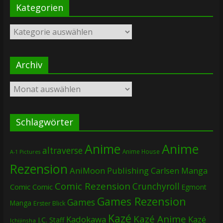
Kategorien
Kategorien
Archiv
Archiv
Schlagwörter
Anime
Anime
altraverse
Anime House
A-1 Pictures
Rezension
AniMoon Publishing
Carlsen Manga
Comic Rezension
Crunchyroll
Comic
Comic
Egmont
Games Rezension
Games
Manga
Erster Blick
Kazé
Kazé Anime
Kadokawa
Kazé
J.C. Staff
Ichijinsha