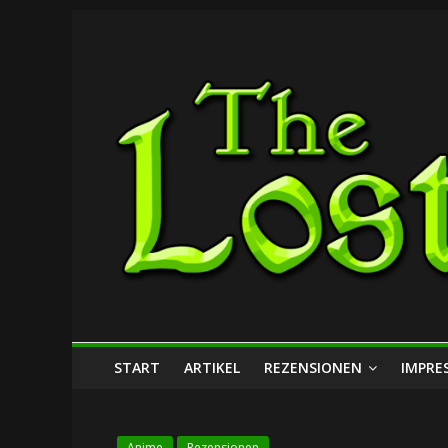
Zum
The
Inhalt
springen
Lost
Dungeon
START
ARTIKEL
REZENSIONEN
IMPRE
Anime
Rezensionen