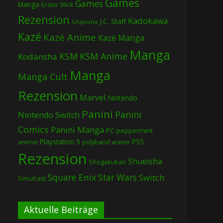
Games
Games
Manga
Erster Blick
Rezension
Kadokawa
J.C. Staff
Ichijinsha
Kazé
Kazé Anime
Kazé Manga
Manga
KSM
KSM Anime
Kodansha
Manga
Manga Cult
Rezension
Marvel
Nintendo
Panini
Panini
Nintendo Switch
Comics
Panini Manga
PC
peppermint
Playstation 5
PS5
anime
polyband anime
Rezension
Shueisha
Shogakukan
Square Enix
Star Wars
Switch
Simulcast
Aktuelle Beiträge