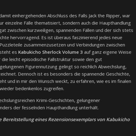
mit einhergehenden Abschluss des Falls Jack the Ripper, war
ur einzelne Fälle thematisiert, sondern auch die Haupthandlung
agat zwischen kurzweiligen, spannenden Fällen und der sich stets
chte hervorragend. Es ist überaus faszinierend jedes neue
n Puzzleteile zusammenzusetzen und Verbindungen zwischen
rsteht es
Kabukicho Sherlock Volume 3
auf ganz eigene Weise
r die leicht episodische Fallstruktur sowie den gut
 gelungenen Figurennutzung gelingt so reichlich Abwechslung,
szeichnet. Dennoch ist es besonders die spannende Geschichte,
ht und in mir den Wunsch weckt, zu erfahren, wie es im finalen
 wieder bedenkenlos zugreifen.
chslungsreichen Krimi-Geschichten, gelungener
ders der fesselnden Haupthandlung unterhält.
e Bereitstellung eines Rezensionsexemplars von Kabukicho