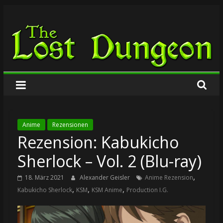
Zum
The
Inhalt
springen
Lost
Dungeon
Anime
Rezensionen
Rezension: Kabukicho
Sherlock – Vol. 2 (Blu-ray)
,
18. März 2021
Alexander Geisler
Anime Rezension
,
,
,
Kabukicho Sherlock
KSM
KSM Anime
Production I.G.