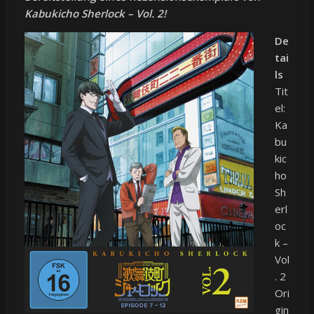
Kabukicho Sherlock – Vol. 2!
De
tai
ls
Tit
el:
Ka
bu
kic
ho
Sh
erl
oc
k –
Vol
. 2
Ori
gin