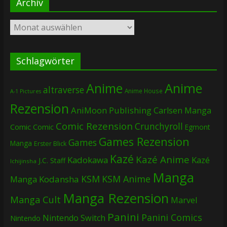
Archiv
Archiv
Schlagwörter
Anime
Anime
altraverse
Anime House
A-1 Pictures
Rezension
AniMoon Publishing
Carlsen Manga
Comic Rezension
Crunchyroll
Comic
Comic
Egmont
Games Rezension
Games
Manga
Erster Blick
Kazé
Kazé Anime
Kadokawa
Kazé
J.C. Staff
Ichijinsha
Manga
KSM
KSM Anime
Manga
Kodansha
Manga Rezension
Manga Cult
Marvel
Panini
Panini Comics
Nintendo Switch
Nintendo