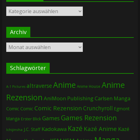
Kategorien
Archiv
Archiv
Schlagwörter
Anime
Anime
altraverse
Anime House
A-1 Pictures
Rezension
AniMoon Publishing
Carlsen Manga
Comic Rezension
Crunchyroll
Comic
Comic
Egmont
Games Rezension
Games
Manga
Erster Blick
Kazé
Kazé Anime
Kadokawa
Kazé
J.C. Staff
Ichijinsha
Manga