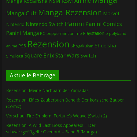
KSM
KSM Anime
Manga
Kodansha
Manga Rezension
Manga Cult
Marvel
Panini
Panini Comics
Nintendo Switch
Nintendo
Panini Manga
Playstation 5
PC
peppermint anime
polyband
Rezension
Shueisha
PS5
Shogakukan
anime
Square Enix
Star Wars
Switch
Simulcast
Aktuelle Beiträge
Rezension: Meine Nachbarn der Yamadas
Rezension: Elfies Zauberbuch Band 6: Der korsische Zauber
(Comic)
Vorschau: Fire Emblem: Fortune’s Weave (Switch 2)
Rezension: A Wild Last Boss Appeared! – Der
schwarzgeflügelte Overlord – Band 5 (Manga)