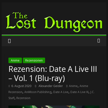
Zum
The
Inhalt
springen
Lost
Dungeon
Anime
Rezensionen
Rezension: Date A Live III
– Vol. 1 (Blu-ray)
,
6. August 2020
Alexander Geisler
Anime
Anime
,
,
,
,
Rezension
AniMoon Publishing
Date A Live
Date A Live III
J.C.
,
Staff
Rezension