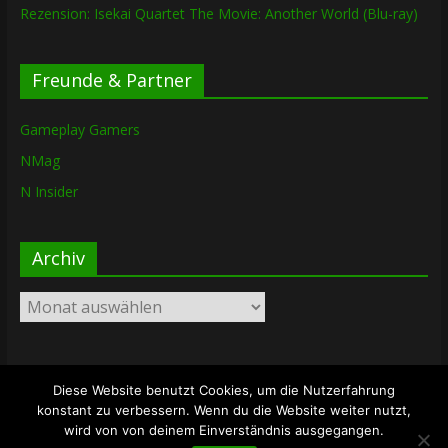
Rezension: Isekai Quartet The Movie: Another World (Blu-ray)
Freunde & Partner
Gameplay Gamers
NMag
N Insider
Archiv
Archiv
Diese Website benutzt Cookies, um die Nutzerfahrung
Copyright © 2026
The Lost Dungeon
. Alle Rechte vorbehalten.
konstant zu verbessern. Wenn du die Website weiter nutzt,
Theme: ColorMag von
ThemeGrill
. Bereitgestellt von
wird von von deinem Einverständnis ausgegangen.
WordPress
.