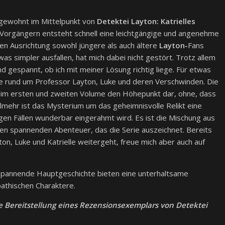
 gewohnt im Mittelpunkt von
Detektei Layton: Katrielles
 Vorgängern entsteht schnell eine leichtgängige und angenehme
en Ausrichtung sowohl jüngere als auch ältere
Layton-
Fans
as simpler ausfallen, hat mich dabei nicht gestört. Trotz allem
d gespannt, ob ich mit meiner Lösung richtig liege. Für etwas
 rund um Professor Layton, Luke und deren Verschwinden. Die
beim ersten und zweiten Volume den Höhepunkt dar, ohne, dass
elmehr ist das Mysterium um das geheimnisvolle Relikt eine
igen Fällen wunderbar eingerahmt wird. Es ist die Mischung aus
den spannenden Abenteuer, das die Serie auszeichnet. Bereits
ton, Luke und Katrielle weitergeht, freue mich aber auch auf
 spannende Hauptgeschichte bieten eine unterhaltsame
thischen Charaktere.
e Bereitstellung eines Rezensionsexemplars von Detektei