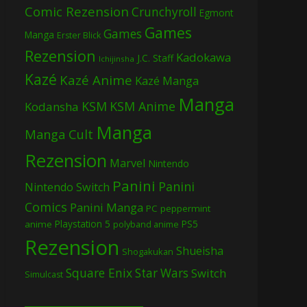
Comic Rezension
Crunchyroll
Egmont
Games
Games
Manga
Erster Blick
Rezension
Kadokawa
J.C. Staff
Ichijinsha
Kazé
Kazé Anime
Kazé Manga
Manga
KSM
KSM Anime
Kodansha
Manga
Manga Cult
Rezension
Marvel
Nintendo
Panini
Panini
Nintendo Switch
Comics
Panini Manga
PC
peppermint
Playstation 5
PS5
anime
polyband anime
Rezension
Shueisha
Shogakukan
Square Enix
Star Wars
Switch
Simulcast