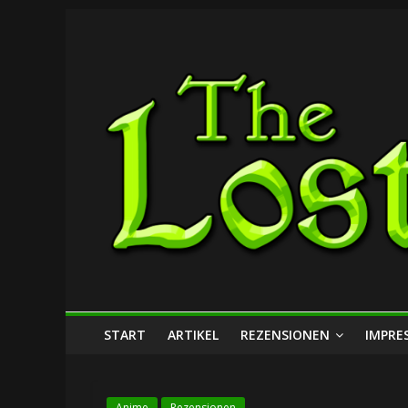
Zum
The
Inhalt
springen
Lost
Dungeon
START
ARTIKEL
REZENSIONEN
IMPRE
Anime
Rezensionen