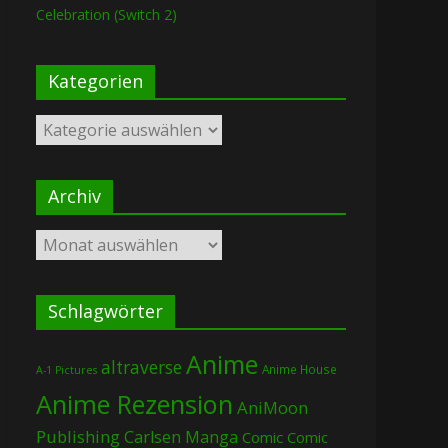
Celebration (Switch 2)
Kategorien
Kategorien
Archiv
Archiv
Schlagwörter
Anime
altraverse
Anime House
A-1 Pictures
Anime Rezension
AniMoon
Publishing
Carlsen Manga
Comic
Comic