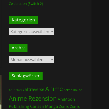
Celebration (Switch 2)
Kategorien
Kategorien
Archiv
Archiv
Schlagwörter
Anime
altraverse
Anime House
A-1 Pictures
Anime Rezension
AniMoon
Publishing
Carlsen Manga
Comic
Comic