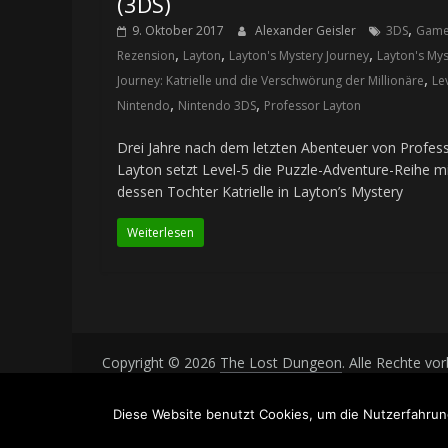
(3DS)
,
9. Oktober 2017
Alexander Geisler
3DS
Game
,
,
,
Rezension
Layton
Layton's Mystery Journey
Layton's Mys
,
Journey: Katrielle und die Verschwörung der Millionäre
Le
,
,
Nintendo
Nintendo 3DS
Professor Layton
Drei Jahre nach dem letzten Abenteuer von Profes
Layton setzt Level-5 die Puzzle-Adventure-Reihe m
dessen Tochter Katrielle in Layton’s Mystery
Weiterlesen
Copyright © 2026
The Lost Dungeon
. Alle Rechte vo
Theme: ColorMag von
ThemeGrill
. Bereitgestellt von
Diese Website benutzt Cookies, um die Nutzerfahrun