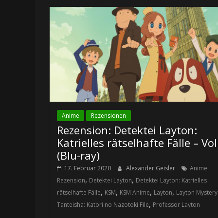
Anime
Rezensionen
Rezension: Detektei Layton:
Katrielles rätselhafte Fälle – Vol
(Blu-ray)
17. Februar 2020
Alexander Geisler
Anime
,
,
Rezension
Detektei Layton
Detektei Layton: Katrielles
,
,
,
,
rätselhafte Fälle
KSM
KSM Anime
Layton
Layton Mystery
,
Tanteisha: Katori no Nazotoki File
Professor Layton