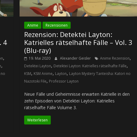
Anime
Rezensionen
Rezension: Detektei Layton:
. 4
Katrielles rätselhafte Fälle – Vol. 3
(Blu-ray)
,
,
on
19. Mai 2020
Alexander Geisler
Anime Rezension
,
,
,
e
Detektei Layton
Detektei Layton: Katrielles rätselhafte Fälle
,
,
,
 no
KSM
KSM Anime
Layton
Layton Mystery Tanteisha: Katori no
,
Nazotoki File
Professor Layton
Neue Fälle und Geheimnisse erwarten Katrielle in den
zehn Episoden von Detektei Layton: Katrielles
rätselhafte Fälle Volume 3.
Weiterlesen