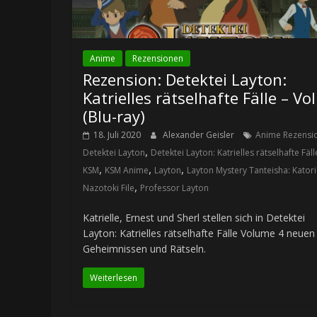
Anime
Rezensionen
Rezension: Detektei Layton:
Katrielles rätselhafte Fälle – Vol
(Blu-ray)
18. Juli 2020
Alexander Geisler
Anime Rezensi
,
Detektei Layton
Detektei Layton: Katrielles rätselhafte Fäll
,
,
,
KSM
KSM Anime
Layton
Layton Mystery Tanteisha: Katori
,
Nazotoki File
Professor Layton
Katrielle, Ernest und Sherl stellen sich in Detektei
Layton: Katrielles rätselhafte Fälle Volume 4 neuen
Geheimnissen und Rätseln.
Weiterlesen