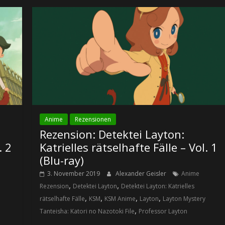
Anime
Rezensionen
Rezension: Detektei Layton:
. 2
Katrielles rätselhafte Fälle – Vol. 1
(Blu-ray)
3. November 2019
Alexander Geisler
Anime
,
,
Rezension
Detektei Layton
Detektei Layton: Katrielles
,
,
,
,
rätselhafte Fälle
KSM
KSM Anime
Layton
Layton Mystery
,
Tanteisha: Katori no Nazotoki File
Professor Layton