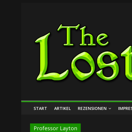
Zum
The
Inhalt
springen
Lost
Dungeon
START
ARTIKEL
REZENSIONEN
IMPRE
Professor Layton