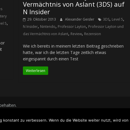
Vermächtnis von Aslant (3DS) auf
s
N Insider
tery
,
,
29. Oktober 2013
Alexander Geisler
3DS
Level 5
,
vel 5
,
,
,
N Insider
Nintendo
Professor Layton
Professor Layton und
,
,
das Vermächtnis von Aslant
Review
Rezension
sor
Wie ich bereits in meinem letzten Beitrag geschrieben
it
hatte, war ich die letzten Tage zeitlich etwas
eingespannt durch einen Test
Weiterlesen
rbehalten.
WordPress
.
g konstant zu verbessern. Wenn du die Website weiter nutzt, wird vo