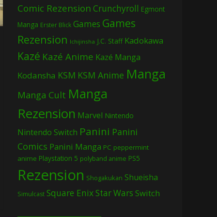
Comic Rezension
Crunchyroll
Egmont
Games
Games
Manga
Erster Blick
Rezension
Kadokawa
J.C. Staff
Ichijinsha
Kazé
Kazé Anime
Kazé Manga
Manga
KSM
KSM Anime
Kodansha
Manga
Manga Cult
Rezension
Marvel
Nintendo
Panini
Panini
Nintendo Switch
Comics
Panini Manga
PC
peppermint
Playstation 5
PS5
anime
polyband anime
Rezension
Shueisha
Shogakukan
Square Enix
Star Wars
Switch
Simulcast