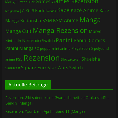
Games Rezension
Games
Manga
Erster Blick
Kazé
Kazé Anime
Kadokawa
Kazé
J.C. Staff
Ichijinsha
Manga
KSM
KSM Anime
Manga
Kodansha
Manga Rezension
Manga Cult
Marvel
Panini
Panini Comics
Nintendo Switch
Nintendo
Panini Manga
Playstation 5
PC
peppermint anime
polyband
Rezension
Shueisha
PS5
Shogakukan
anime
Square Enix
Star Wars
Switch
Simulcast
Aktuelle Beiträge
Rezension: Gibt’s denn keine Gyaru, die nett zu Otaku sind?! –
Band 9 (Manga)
Rezension: Your Lie in April – Band 11 (Manga)