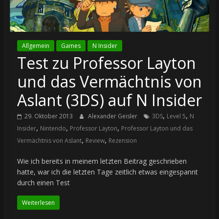
Allgemein
Games
N Insider
Test zu Professor Layton
und das Vermächtnis von
Aslant (3DS) auf N Insider
,
,
29. Oktober 2013
Alexander Geisler
3DS
Level 5
N
,
,
,
Insider
Nintendo
Professor Layton
Professor Layton und das
,
,
Vermächtnis von Aslant
Review
Rezension
Wie ich bereits in meinem letzten Beitrag geschrieben
hatte, war ich die letzten Tage zeitlich etwas eingespannt
durch einen Test
Weiterlesen