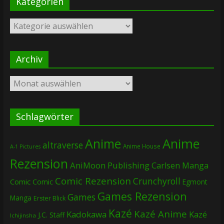
Kategorien
Kategorien
Archiv
Archiv
Schlagwörter
Anime
Anime
altraverse
Anime House
A-1 Pictures
Rezension
AniMoon Publishing
Carlsen Manga
Comic Rezension
Crunchyroll
Comic
Comic
Egmont
Games Rezension
Games
Manga
Erster Blick
Kazé
Kazé Anime
Kadokawa
Kazé
J.C. Staff
Ichijinsha