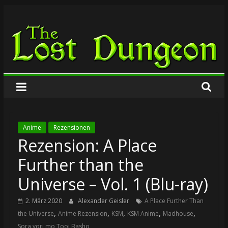
Zum
The
Inhalt
springen
Lost
Dungeon
Anime
Rezensionen
Rezension: A Place
Further than the
Universe – Vol. 1 (Blu-ray)
2. März 2020
Alexander Geisler
A Place Further Than
,
,
,
,
,
the Universe
Anime Rezension
KSM
KSM Anime
Madhouse
Sora yori mo Tooi Basho