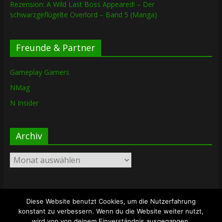
Rezension: A Wild Last Boss Appeared! – Der
schwarzgeflügelte Overlord – Band 5 (Manga)
Freunde & Partner
Gameplay Gamers
NMag
N Insider
Archiv
Archiv
Diese Website benutzt Cookies, um die Nutzerfahrung
Copyright © 2026
The Lost Dungeon
. Alle Rechte vorbehalten.
konstant zu verbessern. Wenn du die Website weiter nutzt,
Theme: ColorMag von
ThemeGrill
. Bereitgestellt von
wird von von deinem Einverständnis ausgegangen.