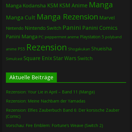
Manga
KSM
KSM Anime
Manga
Kodansha
Manga Rezension
Manga Cult
Marvel
Panini
Panini Comics
Nintendo Switch
Nintendo
Panini Manga
Playstation 5
PC
peppermint anime
polyband
Rezension
Shueisha
PS5
Shogakukan
anime
Square Enix
Star Wars
Switch
Simulcast
Aktuelle Beiträge
Rezension: Your Lie in April – Band 11 (Manga)
Rezension: Meine Nachbarn der Yamadas
Rezension: Elfies Zauberbuch Band 6: Der korsische Zauber
(Comic)
Vorschau: Fire Emblem: Fortune’s Weave (Switch 2)