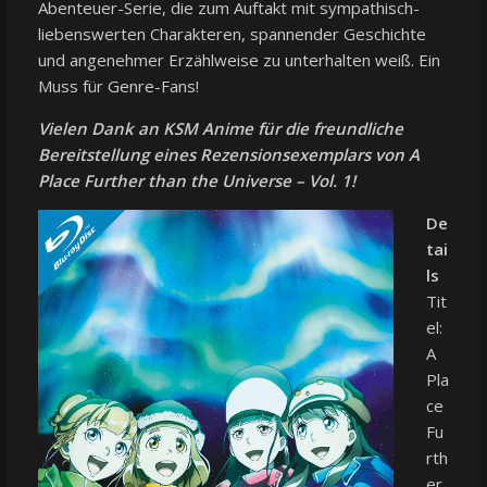
Abenteuer-Serie, die zum Auftakt mit sympathisch-
liebenswerten Charakteren, spannender Geschichte
und angenehmer Erzählweise zu unterhalten weiß. Ein
Muss für Genre-Fans!
Vielen Dank an KSM Anime für die freundliche
Bereitstellung eines Rezensionsexemplars von A
Place Further than the Universe – Vol. 1!
De
tai
ls
Tit
el:
A
Pla
ce
Fu
rth
er