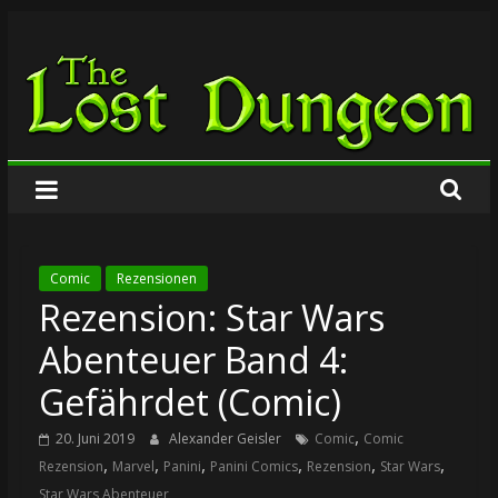
Zum
The
Inhalt
springen
Lost
Dungeon
Comic
Rezensionen
Rezension: Star Wars
Abenteuer Band 4:
Gefährdet (Comic)
,
20. Juni 2019
Alexander Geisler
Comic
Comic
,
,
,
,
,
,
Rezension
Marvel
Panini
Panini Comics
Rezension
Star Wars
Star Wars Abenteuer