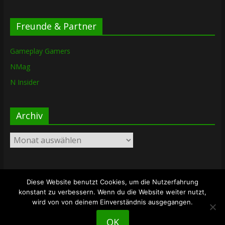
Freunde & Partner
Gameplay Gamers
NMag
N Insider
Archiv
Archiv
Diese Website benutzt Cookies, um die Nutzerfahrung
Copyright © 2026
The Lost Dungeon
. Alle Rechte vorbehalten.
konstant zu verbessern. Wenn du die Website weiter nutzt,
Theme: ColorMag von
ThemeGrill
. Bereitgestellt von
wird von von deinem Einverständnis ausgegangen.
WordPress
.
OK