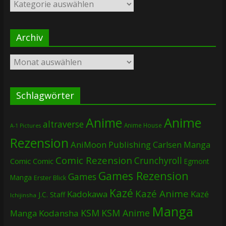
Kategorien
Archiv
Archiv
Schlagwörter
Anime
Anime
altraverse
Anime House
A-1 Pictures
Rezension
AniMoon Publishing
Carlsen Manga
Comic Rezension
Crunchyroll
Comic
Comic
Egmont
Games Rezension
Games
Manga
Erster Blick
Kazé
Kazé Anime
Kadokawa
Kazé
J.C. Staff
Ichijinsha
Manga
KSM
KSM Anime
Manga
Kodansha