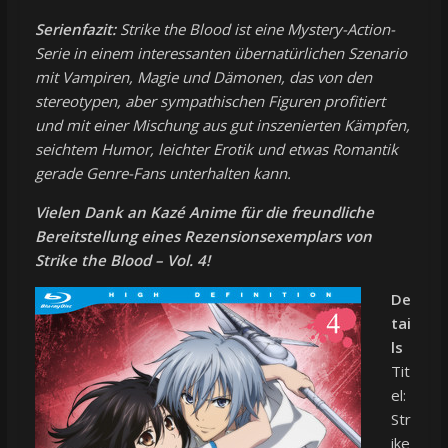
Serienfazit:
Strike the Blood ist eine Mystery-Action-
Serie in einem interessanten übernatürlichen Szenario
mit Vampiren, Magie und Dämonen, das von den
stereotypen, aber sympathischen Figuren profitiert
und mit einer Mischung aus gut inszenierten Kämpfen,
seichtem Humor, leichter Erotik und etwas Romantik
gerade Genre-Fans unterhalten kann.
Vielen Dank an Kazé Anime für die freundliche
Bereitstellung eines Rezensionsexemplars von
Strike the Blood – Vol. 4!
De
tai
ls
Tit
el:
Str
ike