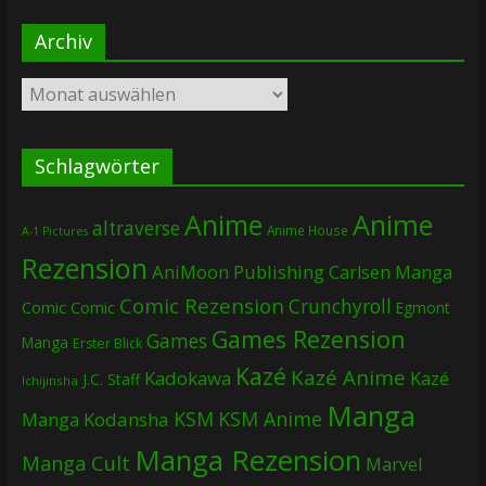
Archiv
Archiv
Schlagwörter
Anime
Anime
altraverse
Anime House
A-1 Pictures
Rezension
AniMoon Publishing
Carlsen Manga
Comic Rezension
Crunchyroll
Comic
Comic
Egmont
Games Rezension
Games
Manga
Erster Blick
Kazé
Kazé Anime
Kadokawa
Kazé
J.C. Staff
Ichijinsha
Manga
KSM
KSM Anime
Manga
Kodansha
Manga Rezension
Manga Cult
Marvel