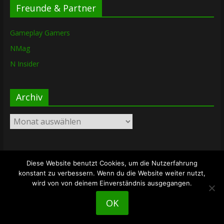
Freunde & Partner
Gameplay Gamers
NMag
N Insider
Archiv
Archiv
Diese Website benutzt Cookies, um die Nutzerfahrung
Copyright © 2026
The Lost Dungeon
. Alle Rechte vorbehalten.
konstant zu verbessern. Wenn du die Website weiter nutzt,
Theme: ColorMag von
ThemeGrill
. Bereitgestellt von
wird von von deinem Einverständnis ausgegangen.
WordPress
.
OK