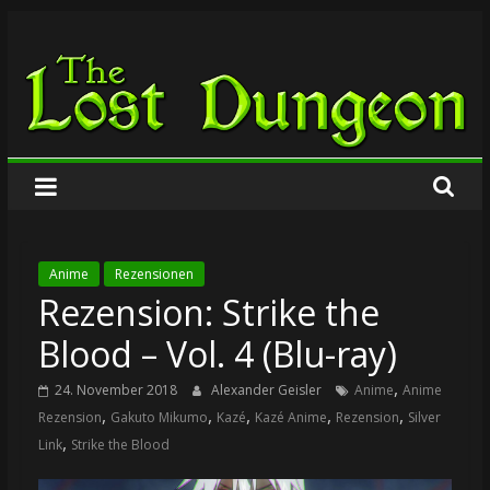
Zum
The
Inhalt
springen
Lost
Dungeon
Anime
Rezensionen
Rezension: Strike the
Blood – Vol. 4 (Blu-ray)
,
24. November 2018
Alexander Geisler
Anime
Anime
,
,
,
,
,
Rezension
Gakuto Mikumo
Kazé
Kazé Anime
Rezension
Silver
,
Link
Strike the Blood