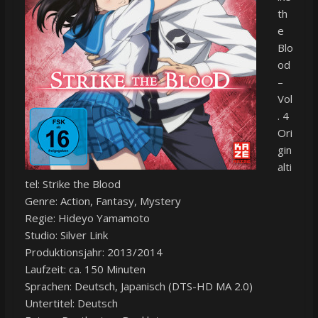
th
e
Blo
od
–
Vol
. 4
Ori
gin
alti
tel: Strike the Blood
Genre: Action, Fantasy, Mystery
Regie: Hideyo Yamamoto
Studio: Silver Link
Produktionsjahr: 2013/2014
Laufzeit: ca. 150 Minuten
Sprachen: Deutsch, Japanisch (DTS-HD MA 2.0)
Untertitel: Deutsch