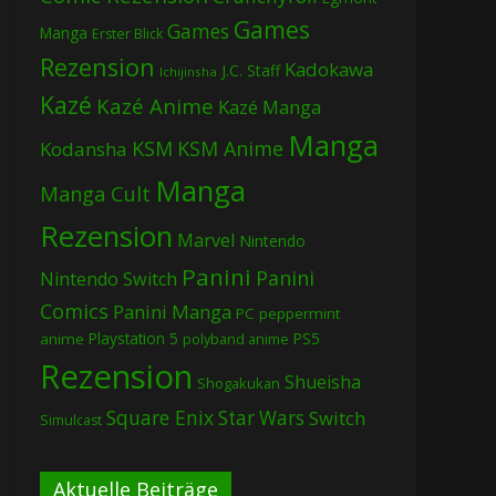
Games
Games
Manga
Erster Blick
Rezension
Kadokawa
J.C. Staff
Ichijinsha
Kazé
Kazé Anime
Kazé Manga
Manga
KSM
KSM Anime
Kodansha
Manga
Manga Cult
Rezension
Marvel
Nintendo
Panini
Panini
Nintendo Switch
Comics
Panini Manga
PC
peppermint
Playstation 5
PS5
anime
polyband anime
Rezension
Shueisha
Shogakukan
Square Enix
Star Wars
Switch
Simulcast
Aktuelle Beiträge