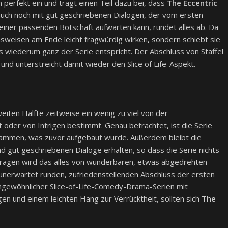
 perfekt ein und trägt einen Teil dazu bei, dass
The Eccentric
 auch noch mit gut geschriebenen Dialogen, der vom ersten
einer passenden Botschaft aufwarten kann, rundet alles ab. Da
nsweisen am Ende leicht fragwürdig wirken, sondern schiebt sie
s wiederum ganz der Serie entspricht. Der Abschluss von Staffel
und unterstreicht damit wieder den Slice of Life-Aspekt.
eiten Hälfte zeitweise ein wenig zu viel von der
t oder von Intrigen bestimmt. Genau betrachtet, ist die Serie
usammen, was zuvor aufgebaut wurde. Außerdem bleibt die
nd gut geschriebenen Dialoge erhalten, so dass die Serie nichts
ragen wird das alles von wunderbaren, etwas abgedrehten
 unerwartet runden, zufriedenstellenden Abschluss der ersten
e ungewöhnlicher Slice-of-Life-Comedy-Drama-Serien mit
en und einem leichten Hang zur Verrücktheit, sollten sich
The