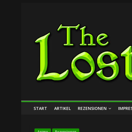
Zum
The
Inhalt
springen
Lost
Dungeon
START
ARTIKEL
REZENSIONEN
IMPRE
Anime
Rezensionen