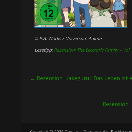
© P.A. Works / Universum Anime
Lesetipp:
Rezension: The Eccentric Family – Vol. 
←
Rezension: Kakegurui: Das Leben ist e
Rezension: 
Copyright © 2026
The Lost Dungeon
. Alle Rechte vo