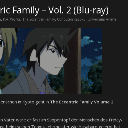
c Family – Vol. 2 (Blu-ray)
,
,
,
,
n
P.A. Works
The Eccentric Family
Uchouten Kazoku
Universum Anime
enschen in Kyoto geht in
The Eccentric Family Volume 2
n Vater wäre er fast im Suppentopf der Menschen des Friday-
einst beim selben Tengu-Lehrmeister wie Yasaburo gelernt hat,