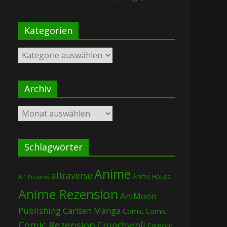
Kategorien
Kategorien
Archiv
Archiv
Schlagwörter
Anime
altraverse
Anime House
A-1 Pictures
Anime Rezension
AniMoon
Publishing
Carlsen Manga
Comic
Comic
Comic Rezension
Crunchyroll
Egmont