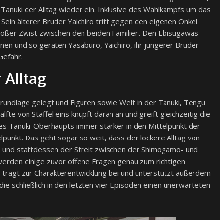
n Tanuki der Alltag wieder ein. Inklusive des Wahlkampfs um das
ein älterer Bruder Yaichiro tritt gegen den eigenen Onkel
großer Zwist zwischen den beiden Familien. Den Ebisugawas
nnen und so geraten Yasaburo, Yaichiro, ihr jüngerer Bruder
Gefahr.
 Alltag
rundlage gelegt und Figuren sowie Welt in der Tanuki, Tengu
fte von Staffel eins knüpft daran an und greift gleichzeitig die
es Tanuki-Oberhaupts immer stärker in den Mittelpunkt der
punkt. Das geht sogar so weit, dass der lockere Alltag von
und stattdessen der Streit zwischen der Shimogamo- und
 werden einige zuvor offene Fragen genau zum richtigen
, trägt zur Charakterentwicklung bei und unterstützt außerdem
e schließlich in den letzten vier Episoden einen unerwarteten