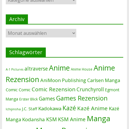
Archiv
Archiv
Schlagwörter
Anime
Anime
altraverse
Anime House
A-1 Pictures
Rezension
AniMoon Publishing
Carlsen Manga
Comic Rezension
Crunchyroll
Comic
Comic
Egmont
Games Rezension
Games
Manga
Erster Blick
Kazé
Kazé Anime
Kadokawa
Kazé
J.C. Staff
Ichijinsha
Manga
KSM
KSM Anime
Manga
Kodansha