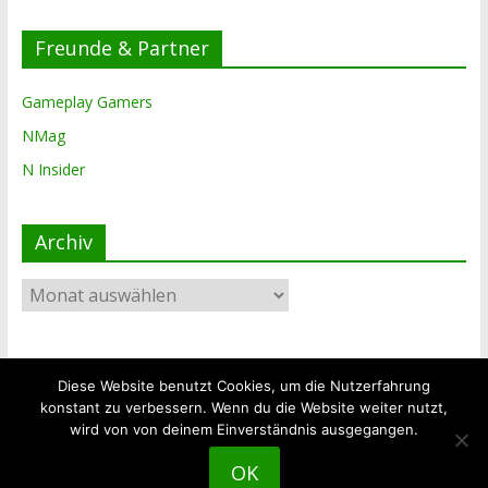
Freunde & Partner
Gameplay Gamers
NMag
N Insider
Archiv
Archiv
Diese Website benutzt Cookies, um die Nutzerfahrung
Copyright © 2026
The Lost Dungeon
. Alle Rechte vorbehalten.
konstant zu verbessern. Wenn du die Website weiter nutzt,
Theme: ColorMag von
ThemeGrill
. Bereitgestellt von
wird von von deinem Einverständnis ausgegangen.
WordPress
.
OK