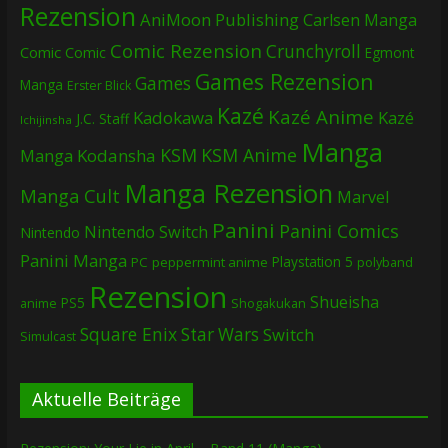
Rezension
AniMoon Publishing
Carlsen Manga
Comic Rezension
Crunchyroll
Comic
Comic
Egmont
Games Rezension
Games
Manga
Erster Blick
Kazé
Kazé Anime
Kadokawa
Kazé
J.C. Staff
Ichijinsha
Manga
KSM
KSM Anime
Manga
Kodansha
Manga Rezension
Manga Cult
Marvel
Panini
Panini Comics
Nintendo Switch
Nintendo
Panini Manga
Playstation 5
PC
peppermint anime
polyband
Rezension
Shueisha
PS5
Shogakukan
anime
Square Enix
Star Wars
Switch
Simulcast
Aktuelle Beiträge