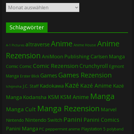
Archiv
Schlagwörter
Anime
Anime
altraverse
Anime House
A-1 Pictures
Rezension
AniMoon Publishing
Carlsen Manga
Comic Rezension
Crunchyroll
Comic
Comic
Egmont
Games Rezension
Games
Manga
Erster Blick
Kazé
Kazé Anime
Kadokawa
Kazé
J.C. Staff
Ichijinsha
Manga
KSM
KSM Anime
Manga
Kodansha
Manga Rezension
Manga Cult
Marvel
Panini
Panini Comics
Nintendo Switch
Nintendo
Panini Manga
Playstation 5
PC
peppermint anime
polyband