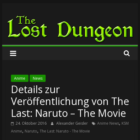
Zum
The
Inhalt
springen
Lost
Dungeon
Anime
News
Details zur
Veröffentlichung von The
Last: Naruto – The Movie
,
24. Oktober 2016
Alexander Geisler
Anime News
KSM
,
,
Anime
Naruto
The Last: Naruto - The Movie