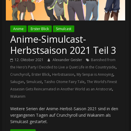
Anime
Erster Blick
Simulcast
Anime-Simulcast-
Herbstsaison 2021 Teil 3
12. Oktober 2021
Alexander Geisler
Banished from
,
the Hero’s Party I Decided to Live a Quiet Life in the Countryside
,
,
,
,
Crunchyroll
Erster Blick
Herbstsaison
My Senpai is Annoying
,
,
,
Sakugan
Simulcast
Taisho Otome Fairy Tale
The World’s Finest
,
Assassin Gets Reincarnated in Another World as an Aristocrat
Wakanim
Weitere Serien der Anime-Herbst-Saison 2021 sind in den
vergangenen Tagen auf Crunchyroll und Wakanim als
Simulcast gestartet.