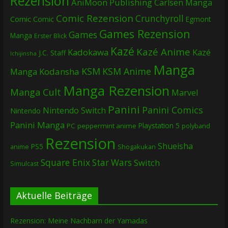
Rezension
AniMoon Publishing
Carlsen Manga
Comic Rezension
Crunchyroll
Comic
Comic
Egmont
Games Rezension
Games
Manga
Erster Blick
Kazé
Kazé Anime
Kadokawa
Kazé
J.C. Staff
Ichijinsha
Manga
KSM
KSM Anime
Manga
Kodansha
Manga Rezension
Manga Cult
Marvel
Panini
Panini Comics
Nintendo Switch
Nintendo
Panini Manga
Playstation 5
PC
peppermint anime
polyband
Rezension
Shueisha
PS5
Shogakukan
anime
Square Enix
Star Wars
Switch
Simulcast
Aktuelle Beiträge
Rezension: Meine Nachbarn der Yamadas