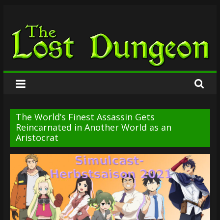
Zum
The
Inhalt
springen
Lost
Dungeon
The World’s Finest Assassin Gets
Reincarnated in Another World as an
Aristocrat