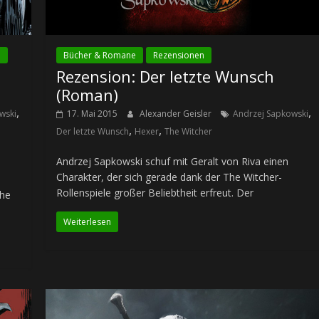
n
Bücher & Romane
Rezensionen
Rezension: Der letzte Wunsch
(Roman)
,
,
wski
17. Mai 2015
Alexander Geisler
Andrzej Sapkowski
,
,
Der letzte Wunsch
Hexer
The Witcher
Andrzej Sapkowski schuf mit Geralt von Riva einen
Charakter, der sich gerade dank der The Witcher-
Rollenspiele großer Beliebtheit erfreut. Der
che
Weiterlesen