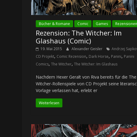
Bücher & Romane
Comic
Games
Rezensione
Rezension: The Witcher: Im
Glashaus (Comic)
19. Mai 2015
Alexander Geisler
Andrzej Sapko
,
,
,
,
CD Projekt
Comic Rezension
Dark Horse
Panini
Panini
,
,
Comics
The Witcher
The Witcher: Im Glashaus
Nachdem Hexer Geralt von Riva bereits für die The
Witcher-Rollenspiele von CD Projekt seine literaris
Vorlage verlassen hat, erlebt er
Weiterlesen