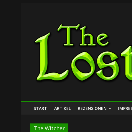
Zum
The
Inhalt
springen
Lost
Dungeon
START
ARTIKEL
REZENSIONEN
IMPRE
The Witcher