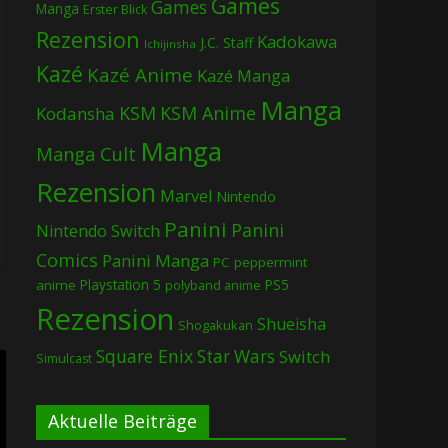
Games
Games
Manga
Erster Blick
Rezension
Kadokawa
J.C. Staff
Ichijinsha
Kazé
Kazé Anime
Kazé Manga
Manga
KSM
KSM Anime
Kodansha
Manga
Manga Cult
Rezension
Marvel
Nintendo
Panini
Panini
Nintendo Switch
Comics
Panini Manga
PC
peppermint
Playstation 5
PS5
anime
polyband anime
Rezension
Shueisha
Shogakukan
Square Enix
Star Wars
Switch
Simulcast
Aktuelle Beiträge