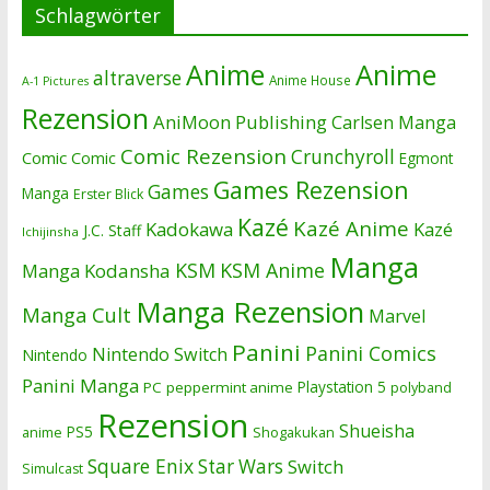
Schlagwörter
Anime
Anime
altraverse
Anime House
A-1 Pictures
Rezension
AniMoon Publishing
Carlsen Manga
Comic Rezension
Crunchyroll
Comic
Comic
Egmont
Games Rezension
Games
Manga
Erster Blick
Kazé
Kazé Anime
Kadokawa
Kazé
J.C. Staff
Ichijinsha
Manga
KSM
KSM Anime
Manga
Kodansha
Manga Rezension
Manga Cult
Marvel
Panini
Panini Comics
Nintendo Switch
Nintendo
Panini Manga
Playstation 5
PC
peppermint anime
polyband
Rezension
Shueisha
PS5
Shogakukan
anime
Square Enix
Star Wars
Switch
Simulcast