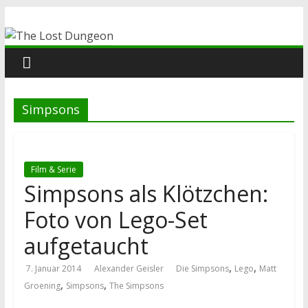
Zum
The
Inhalt
springen
Lost
Dungeon
Simpsons
Film & Serie
Simpsons als Klötzchen:
Foto von Lego-Set
aufgetaucht
,
,
7. Januar 2014
Alexander Geisler
Die Simpsons
Lego
Matt
,
,
Groening
Simpsons
The Simpsons