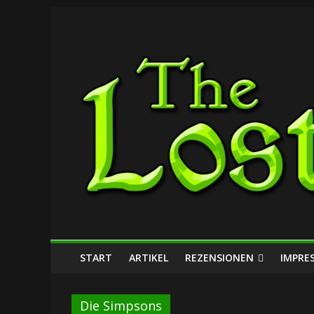
Zum
The
Inhalt
springen
Lost
Dungeon
START
ARTIKEL
REZENSIONEN
IMPRE
Die Simpsons