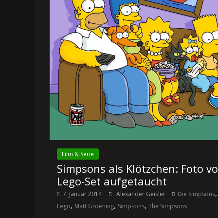
Film & Serie
Simpsons als Klötzchen: Foto v
Lego-Set aufgetaucht
,
7. Januar 2014
Alexander Geisler
Die Simpsons
,
,
,
Lego
Matt Groening
Simpsons
The Simpsons