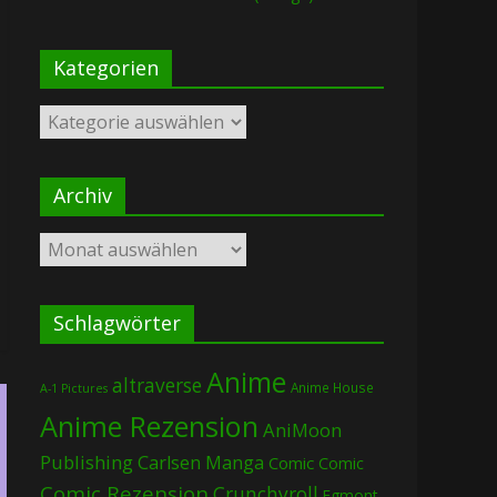
Kategorien
Kategorien
Archiv
Archiv
Schlagwörter
Anime
altraverse
Anime House
A-1 Pictures
Anime Rezension
AniMoon
Publishing
Carlsen Manga
Comic
Comic
Comic Rezension
Crunchyroll
Egmont