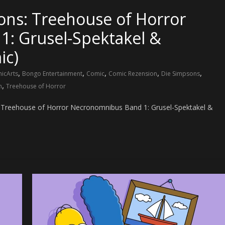
ons: Treehouse of Horror
: Grusel-Spektakel &
ic)
,
,
,
,
,
icArts
Bongo Entertainment
Comic
Comic Rezension
Die Simpsons
,
h
Treehouse of Horror
: Treehouse of Horror Necronomnibus Band 1: Grusel-Spektakel &