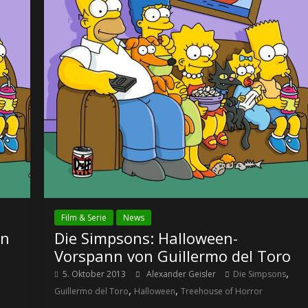
Film & Serie
News
on
Die Simpsons: Halloween-
Vorspann von Guillermo del Toro
,
5. Oktober 2013
Alexander Geisler
Die Simpsons
,
,
Guillermo del Toro
Halloween
Treehouse of Horror