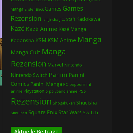
Games
Games
Manga
Erster Blick
Rezension
Kadokawa
J.C. Staff
Ichijinsha
Kazé
Kazé Anime
Kazé Manga
Manga
KSM
KSM Anime
Kodansha
Manga
Manga Cult
Rezension
Marvel
Nintendo
Panini
Panini
Nintendo Switch
Comics
Panini Manga
PC
peppermint
Playstation 5
PS5
anime
polyband anime
Rezension
Shueisha
Shogakukan
Square Enix
Star Wars
Switch
Simulcast
Aktuelle Beiträge