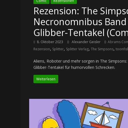
Comic
Rezensionen
Rezension: The Simps
Necronomnibus Band 1
Glibber-Tentakel (Com
8. Oktober 2023
Alexander Geisler
Abrams Com
,
,
,
,
Rezension
Splitter
Splitter Verlag
The Simpsons
toonfis
Aliens, Roboter und mehr sorgen in The Simpsons
Glibber-Tentakel für humorvollen Schrecken.
Weiterlesen