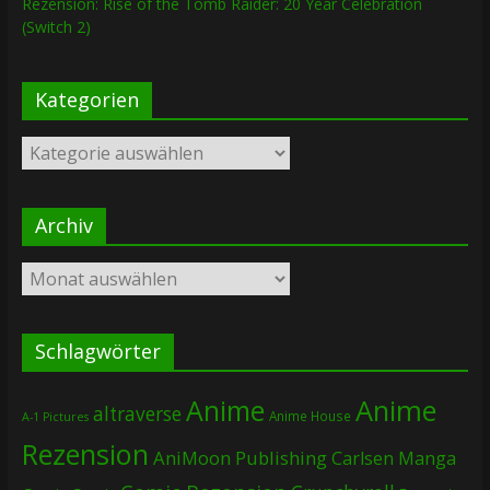
Rezension: Rise of the Tomb Raider: 20 Year Celebration
(Switch 2)
Kategorien
Kategorien
Archiv
Archiv
Schlagwörter
Anime
Anime
altraverse
Anime House
A-1 Pictures
Rezension
AniMoon Publishing
Carlsen Manga