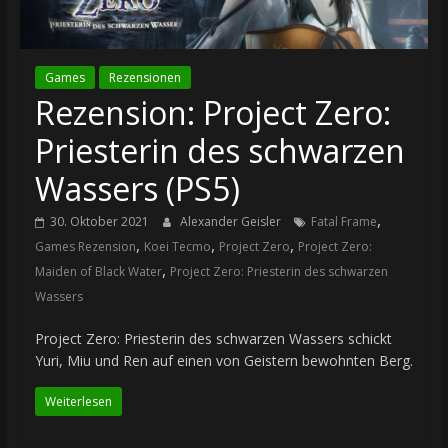
Games
Rezensionen
Rezension: Project Zero:
Priesterin des schwarzen
Wassers (PS5)
,
30. Oktober 2021
Alexander Geisler
Fatal Frame
,
,
,
Games Rezension
Koei Tecmo
Project Zero
Project Zero:
,
Maiden of Black Water
Project Zero: Priesterin des schwarzen
Wassers
Project Zero: Priesterin des schwarzen Wassers schickt
Yuri, Miu und Ren auf einen von Geistern bewohnten Berg.
Weiterlesen