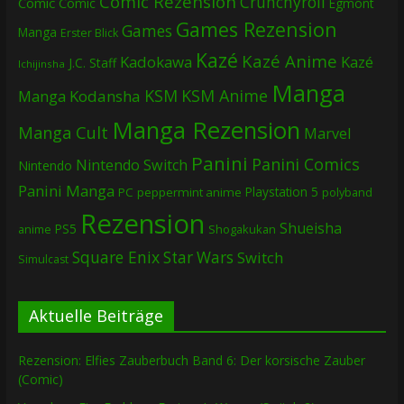
Comic Rezension
Crunchyroll
Comic
Comic
Egmont
Games Rezension
Games
Manga
Erster Blick
Kazé
Kazé Anime
Kadokawa
Kazé
J.C. Staff
Ichijinsha
Manga
KSM
KSM Anime
Manga
Kodansha
Manga Rezension
Manga Cult
Marvel
Panini
Panini Comics
Nintendo Switch
Nintendo
Panini Manga
Playstation 5
PC
peppermint anime
polyband
Rezension
Shueisha
PS5
Shogakukan
anime
Square Enix
Star Wars
Switch
Simulcast
Aktuelle Beiträge
Rezension: Elfies Zauberbuch Band 6: Der korsische Zauber
(Comic)