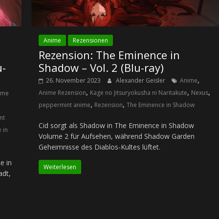
Anime
Rezensionen
Rezension: The Eminence in
u-
Shadow – Vol. 2 (Blu-ray)
,
26. November 2023
Alexander Geisler
Anime
,
,
,
Anime Rezension
Kage no Jitsuryokusha ni Naritakute
Nexus
ime
,
,
peppermint anime
Rezension
The Eminence in Shadow
nt
Cid sorgt als Shadow in The Eminence in Shadow
 in
Volume 2 für Aufsehen, während Shadow Garden
Geheimnisse des Diablos-Kultes lüftet.
e in
Weiterlesen
adt,