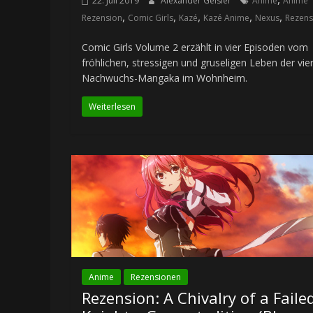
22. Juli 2019
Alexander Geisler
Anime
Anime
,
,
,
,
,
Rezension
Comic Girls
Kazé
Kazé Anime
Nexus
Rezens
Comic Girls Volume 2 erzählt in vier Episoden vom
fröhlichen, stressigen und gruseligen Leben der vie
Nachwuchs-Mangaka im Wohnheim.
Weiterlesen
Anime
Rezensionen
Rezension: A Chivalry of a Faile