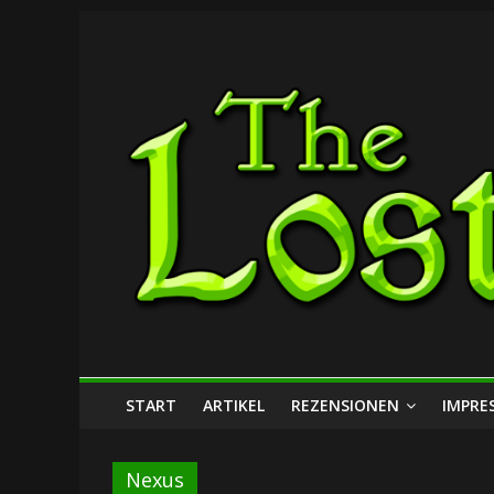
Zum
The
Inhalt
springen
Lost
Dungeon
START
ARTIKEL
REZENSIONEN
IMPRE
Nexus