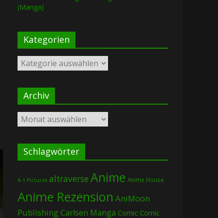
(Manga)
Kategorien
Kategorien
Archiv
Archiv
Schlagwörter
Anime
altraverse
Anime House
A-1 Pictures
Anime Rezension
AniMoon
Publishing
Carlsen Manga
Comic
Comic