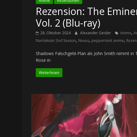
Anime
Rezensionen
Rezension: The Emine
Vol. 2 (Blu-ray)
,
28. Oktober 2024
Alexander Geisler
Anime
A
,
,
,
Naritakute! 2nd Season
Nexus
peppermint anime
Rezen
Shadows Falschgeld-Plan als John Smith nimmt in
Rose in
Weiterlesen