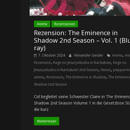
Anime
Rezensionen
Rezension: The Eminence in
Shadow 2nd Season – Vol. 1 (Bl
ray)
,
7. Oktober 2024
Alexander Geisler
Anime
An
,
,
Rezension
Kage no Jitsuryokusha ni Naritakute
Kage no
,
,
Jitsuryokusha ni Naritakute! 2nd Season
Nexus
peppermi
,
,
,
anime
Rezension
The Eminence in Shadow
The Eminence
Shadow 2nd Season
Cid begleitet seine Schwester Claire in The Eminenc
Shadow 2nd Season Volume 1 in die Gesetzlose St
die kurz
Weiterlesen