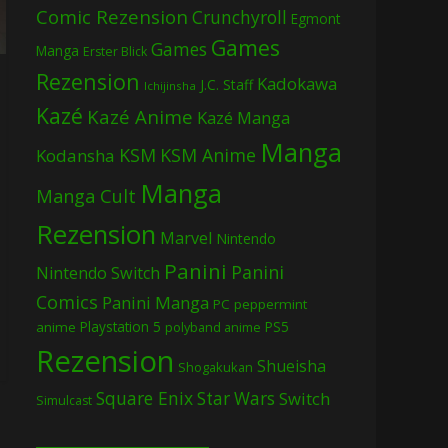
Comic Rezension
Crunchyroll
Egmont
Games
Games
Manga
Erster Blick
Rezension
Kadokawa
J.C. Staff
Ichijinsha
Kazé
Kazé Anime
Kazé Manga
Manga
KSM
KSM Anime
Kodansha
Manga
Manga Cult
Rezension
Marvel
Nintendo
Panini
Panini
Nintendo Switch
Comics
Panini Manga
PC
peppermint
Playstation 5
PS5
anime
polyband anime
Rezension
Shueisha
Shogakukan
Square Enix
Star Wars
Switch
Simulcast