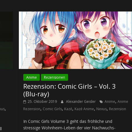
Anime
Rezensionen
Rezension: Comic Girls – Vol. 3
(Blu-ray)
,
25. Oktober 2019
Alexander Geisler
Anime
Anime
,
,
,
,
,
,
xus
Rezension
Comic Girls
Kazé
Kazé Anime
Nexus
Rezension
In Comic Girls Volume 3 geht das fröhliche und
stressige Wohnheim-Leben der vier Nachwuchs-
l