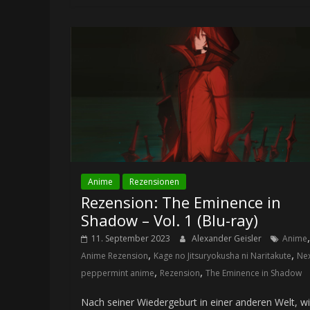
Anime
Rezensionen
Rezension: The Eminence in
Shadow – Vol. 1 (Blu-ray)
,
11. September 2023
Alexander Geisler
Anime
,
,
Anime Rezension
Kage no Jitsuryokusha ni Naritakute
Ne
,
,
peppermint anime
Rezension
The Eminence in Shadow
Nach seiner Wiedergeburt in einer anderen Welt, wil