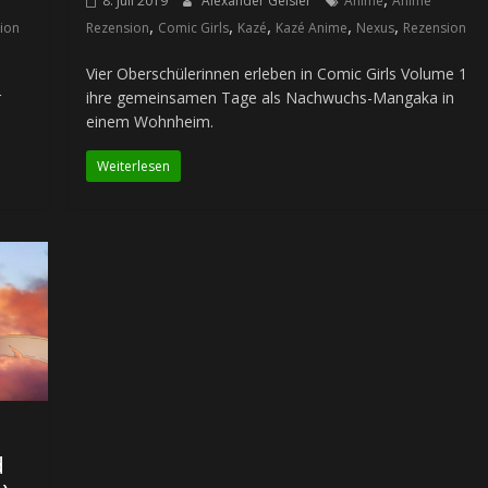
8. Juli 2019
Alexander Geisler
Anime
Anime
,
,
,
,
,
ion
Rezension
Comic Girls
Kazé
Kazé Anime
Nexus
Rezension
Vier Oberschülerinnen erleben in Comic Girls Volume 1
r
ihre gemeinsamen Tage als Nachwuchs-Mangaka in
einem Wohnheim.
Weiterlesen
d