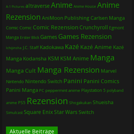
Anime
Anime
altraverse
Anime House
A-1 Pictures
Rezension
AniMoon Publishing
Carlsen Manga
Comic Rezension
Crunchyroll
Comic
Comic
Egmont
Games Rezension
Games
Manga
Erster Blick
Kazé
Kazé Anime
Kadokawa
Kazé
J.C. Staff
Ichijinsha
Manga
KSM
KSM Anime
Manga
Kodansha
Manga Rezension
Manga Cult
Marvel
Panini
Panini Comics
Nintendo Switch
Nintendo
Panini Manga
Playstation 5
PC
peppermint anime
polyband
Rezension
Shueisha
PS5
Shogakukan
anime
Square Enix
Star Wars
Switch
Simulcast
Aktuelle Beiträge