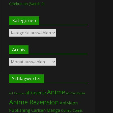
Celebration (Switch 2)
Kategorien
Kategorien
Archiv
Archiv
Schlagwörter
Anime
altraverse
Anime House
A-1 Pictures
Anime Rezension
AniMoon
Publishing
Carlsen Manga
Comic
Comic