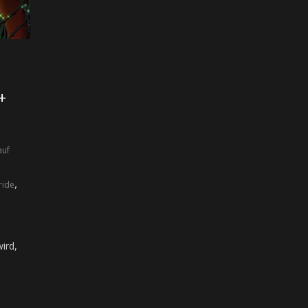
+
auf
,
ride
m
ird,