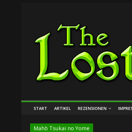
Zum
The
Inhalt
springen
Lost
Dungeon
START
ARTIKEL
REZENSIONEN
IMPRE
Mahō Tsukai no Yome