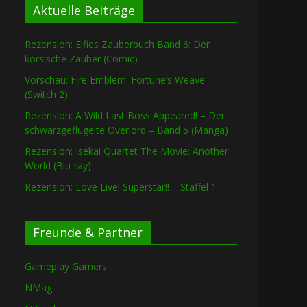
Aktuelle Beiträge
Rezension: Elfies Zauberbuch Band 6: Der
korsische Zauber (Comic)
Vorschau: Fire Emblem: Fortune’s Weave
(Switch 2)
Rezension: A Wild Last Boss Appeared! – Der
schwarzgeflügelte Overlord – Band 5 (Manga)
Rezension: Isekai Quartet The Movie: Another
World (Blu-ray)
Rezension: Love Live! Superstar!! – Staffel 1
Freunde & Partner
Gameplay Gamers
NMag