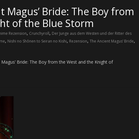
t Magus’ Bride: The Boy from
ht of the Blue Storm
,
,
nime Rezension
Crunchyroll
Der Junge aus dem Westen und der Ritter des
,
,
,
,
ome
Nishi no Shōnen to Seiran no Kishi
Rezension
The Ancient Magus’ Bride
 Magus’ Bride: The Boy from the West and the Knight of