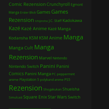
Comic Rezension
Crunchyroll
Egmont
Games
Games
Manga
Erster Blick
Rezension
Kadokawa
J.C. Staff
Ichijinsha
Kazé
Kazé Anime
Kazé Manga
Manga
KSM
KSM Anime
Kodansha
Manga
Manga Cult
Rezension
Marvel
Nintendo
Panini
Panini
Nintendo Switch
Comics
Panini Manga
PC
peppermint
Playstation 5
PS5
anime
polyband anime
Rezension
Shueisha
Shogakukan
Square Enix
Star Wars
Switch
Simulcast