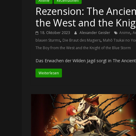
Anime
Rezensionen
Rezension: The Ancien
the West and the Knig
,
18. Oktober 2023
Alexander Geisler
Anime
A
,
,
blauen Sturms
Die Braut des Magiers
Mahō Tsukai no Y
The Boy from the West and the Knight of the Blue Storm
Das Erwachen der Wilden Jagd sorgt in The Ancient
Weiterlesen