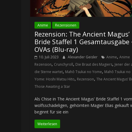
Anime
Rezensionen
Rezension: The Ancient Magus’
Bride Staffel 1 Gesamtausgabe 
OVAs (Blu-ray)
,
10. Juli 2023
Alexander Geisler
Anime
Anime
,
,
,
Rezension
Crunchyroll
Die Braut des Magiers
Jener der 
,
,
die Sterne wartet
Mahō Tsukai no Yome
Mahō Tsukai no
,
,
Yome: Hoshi Matsu Hito
Rezension
The Ancient Magus’ B
Those Awaiting a Star
Als Chise in The Ancient Magus’ Bride Staffel 1 vo
wolfsschädeligen, gehörnten Magier Elias gekauft w
beginnt für sie ein
Weiterlesen