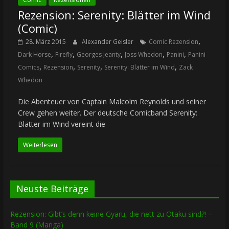
Rezension: Serenity: Blätter im Wind
(Comic)
,
28. März 2015
Alexander Geisler
Comic Rezension
,
,
,
,
,
Dark Horse
Firefly
Georges Jeanty
Joss Whedon
Panini
Panini
,
,
,
,
Comics
Rezension
Serenity
Serenity: Blätter im Wind
Zack
Whedon
Die Abenteuer von Captain Malcolm Reynolds und seiner
Crew gehen weiter. Der deutsche Comicband Serenity:
Blätter im Wind vereint die
Weiterlesen
Neuste Beiträge
Rezension: Gibt’s denn keine Gyaru, die nett zu Otaku sind?! –
Band 9 (Manga)