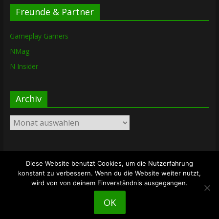
Freunde & Partner
Gameplay Gamers
NMag
N Insider
Archiv
Archiv
Diese Website benutzt Cookies, um die Nutzerfahrung
Copyright © 2026
The Lost Dungeon
. Alle Rechte vorbehalten.
konstant zu verbessern. Wenn du die Website weiter nutzt,
Theme: ColorMag von
ThemeGrill
. Bereitgestellt von
wird von von deinem Einverständnis ausgegangen.
WordPress
.
OK