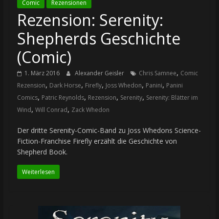
Comic
Rezensionen
Rezension: Serenity:
Shepherds Geschichte
(Comic)
,
1. März 2016
Alexander Geisler
Chris Samnee
Comic
,
,
,
,
,
Rezension
Dark Horse
Firefly
Joss Whedon
Panini
Panini
,
,
,
,
Comics
Patric Reynolds
Rezension
Serenity
Serenity: Blätter im
,
,
Wind
Will Conrad
Zack Whedon
Der dritte Serenity-Comic-Band zu Joss Whedons Science-
Fiction-Franchise Firefly erzählt die Geschichte von
Shepherd Book.
Weiterlesen