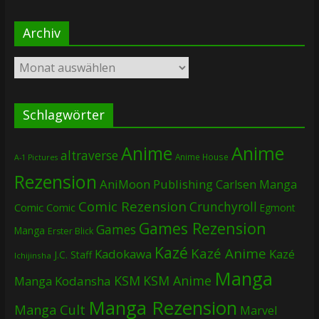
Archiv
Archiv
Schlagwörter
Anime
Anime
altraverse
Anime House
A-1 Pictures
Rezension
AniMoon Publishing
Carlsen Manga
Comic Rezension
Crunchyroll
Comic
Comic
Egmont
Games Rezension
Games
Manga
Erster Blick
Kazé
Kazé Anime
Kadokawa
Kazé
J.C. Staff
Ichijinsha
Manga
KSM
KSM Anime
Manga
Kodansha
Manga Rezension
Manga Cult
Marvel