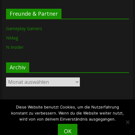
Freunde & Partner
Gameplay Gamers
NMag
N Insider
Archiv
Archiv
Diese Website benutzt Cookies, um die Nutzerfahrung
Copyright © 2026
The Lost Dungeon
. Alle Rechte vorbehalten.
konstant zu verbessern. Wenn du die Website weiter nutzt,
Theme: ColorMag von
ThemeGrill
. Bereitgestellt von
wird von von deinem Einverständnis ausgegangen.
WordPress
.
OK