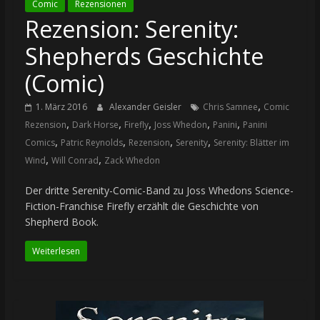
Comic
Rezensionen
Rezension: Serenity:
Shepherds Geschichte
(Comic)
,
1. März 2016
Alexander Geisler
Chris Samnee
Comic
,
,
,
,
,
Rezension
Dark Horse
Firefly
Joss Whedon
Panini
Panini
,
,
,
,
Comics
Patric Reynolds
Rezension
Serenity
Serenity: Blätter im
,
,
Wind
Will Conrad
Zack Whedon
Der dritte Serenity-Comic-Band zu Joss Whedons Science-
Fiction-Franchise Firefly erzählt die Geschichte von
Shepherd Book.
Weiterlesen