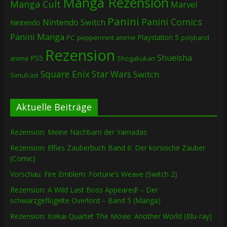
Manga Rezension
Manga Cult
Marvel
Panini
Panini Comics
Nintendo Switch
Nintendo
Panini Manga
Playstation 5
PC
peppermint anime
polyband
Rezension
Shueisha
PS5
Shogakukan
anime
Square Enix
Star Wars
Switch
Simulcast
Aktuelle Beiträge
Rezension: Meine Nachbarn der Yamadas
Rezension: Elfies Zauberbuch Band 6: Der korsische Zauber
(Comic)
Vorschau: Fire Emblem: Fortune’s Weave (Switch 2)
Rezension: A Wild Last Boss Appeared! – Der
schwarzgeflügelte Overlord – Band 5 (Manga)
Rezension: Isekai Quartet The Movie: Another World (Blu-ray)