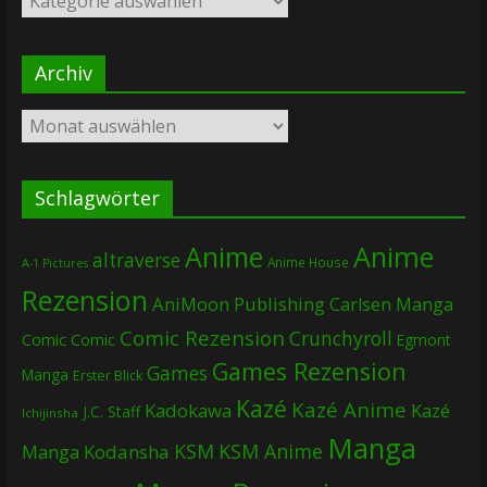
Archiv
Archiv
Schlagwörter
Anime
Anime
altraverse
Anime House
A-1 Pictures
Rezension
AniMoon Publishing
Carlsen Manga
Comic Rezension
Crunchyroll
Comic
Comic
Egmont
Games Rezension
Games
Manga
Erster Blick
Kazé
Kazé Anime
Kadokawa
Kazé
J.C. Staff
Ichijinsha
Manga
KSM
KSM Anime
Manga
Kodansha