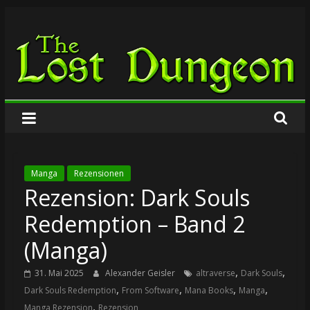
Zum
The
Inhalt
springen
Lost
Dungeon
Manga
Rezensionen
Rezension: Dark Souls
Redemption – Band 2
(Manga)
,
,
31. Mai 2025
Alexander Geisler
altraverse
Dark Souls
,
,
,
,
Dark Souls Redemption
From Software
Mana Books
Manga
,
Manga Rezension
Rezension