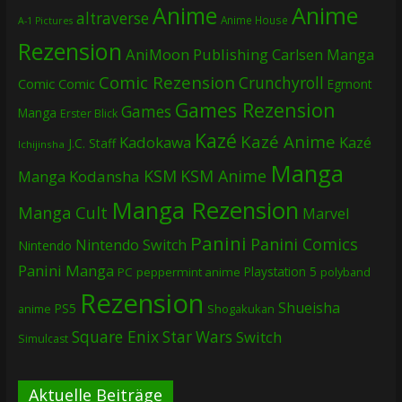
Anime
Anime
altraverse
Anime House
A-1 Pictures
Rezension
AniMoon Publishing
Carlsen Manga
Comic Rezension
Crunchyroll
Comic
Comic
Egmont
Games Rezension
Games
Manga
Erster Blick
Kazé
Kazé Anime
Kadokawa
Kazé
J.C. Staff
Ichijinsha
Manga
KSM
KSM Anime
Manga
Kodansha
Manga Rezension
Manga Cult
Marvel
Panini
Panini Comics
Nintendo Switch
Nintendo
Panini Manga
Playstation 5
PC
peppermint anime
polyband
Rezension
Shueisha
PS5
Shogakukan
anime
Square Enix
Star Wars
Switch
Simulcast
Aktuelle Beiträge