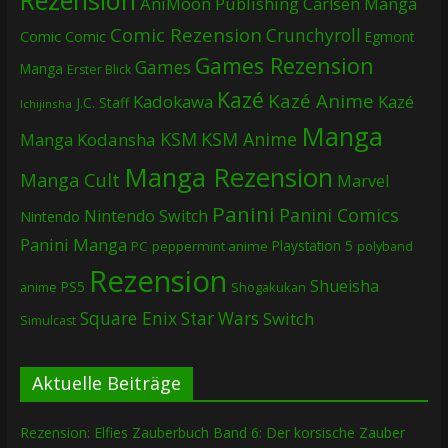
AniMoon Publishing
Carlsen Manga
Comic Rezension
Crunchyroll
Comic
Comic
Egmont
Games Rezension
Games
Manga
Erster Blick
Kazé
Kazé Anime
Kadokawa
Kazé
J.C. Staff
Ichijinsha
Manga
KSM
KSM Anime
Manga
Kodansha
Manga Rezension
Manga Cult
Marvel
Panini
Panini Comics
Nintendo Switch
Nintendo
Panini Manga
Playstation 5
PC
peppermint anime
polyband
Rezension
Shueisha
PS5
Shogakukan
anime
Square Enix
Star Wars
Switch
Simulcast
Aktuelle Beiträge
Rezension: Elfies Zauberbuch Band 6: Der korsische Zauber