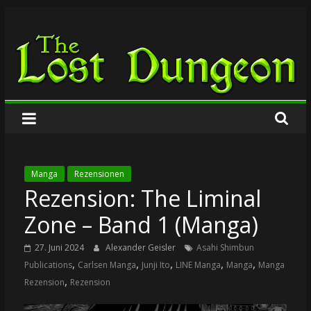
Zum
The
Inhalt
springen
Lost
Dungeon
Manga
Rezensionen
Rezension: The Liminal
Zone – Band 1 (Manga)
27. Juni 2024
Alexander Geisler
Asahi Shimbun
,
,
,
,
,
Publications
Carlsen Manga
Junji Ito
LINE Manga
Manga
Manga
,
Rezension
Rezension