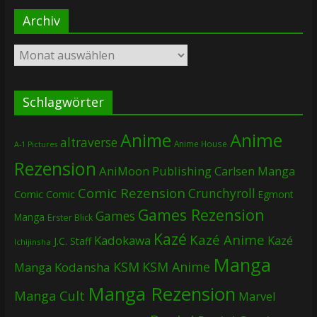
Archiv
Archiv
Schlagwörter
Anime
Anime
altraverse
Anime House
A-1 Pictures
Rezension
AniMoon Publishing
Carlsen Manga
Comic Rezension
Crunchyroll
Comic
Comic
Egmont
Games Rezension
Games
Manga
Erster Blick
Kazé
Kazé Anime
Kadokawa
Kazé
J.C. Staff
Ichijinsha
Manga
KSM
KSM Anime
Manga
Kodansha
Manga Rezension
Manga Cult
Marvel