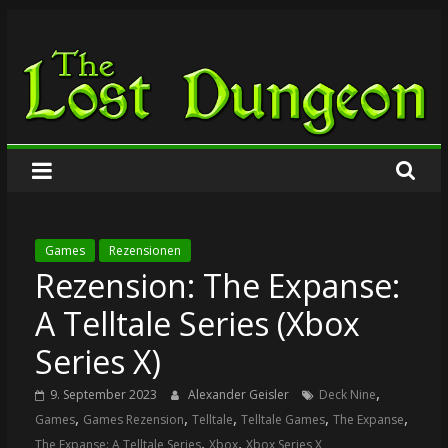
Zum
The
Inhalt
springen
Lost
Dungeon
Games
Rezensionen
Rezension: The Expanse:
A Telltale Series (Xbox
Series X)
,
9. September 2023
Alexander Geisler
Deck Nine
,
,
,
,
,
Games
Games Rezension
Telltale
Telltale Games
The Expanse
,
,
The Expanse: A Telltale Series
Xbox
Xbox Series X