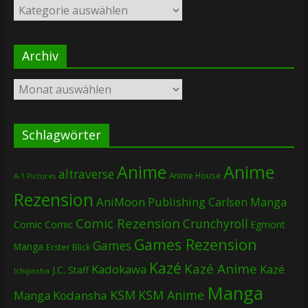
Kategorien
Archiv
Archiv
Schlagwörter
Anime
Anime
altraverse
Anime House
A-1 Pictures
Rezension
AniMoon Publishing
Carlsen Manga
Comic Rezension
Crunchyroll
Comic
Comic
Egmont
Games Rezension
Games
Manga
Erster Blick
Kazé
Kazé Anime
Kadokawa
Kazé
J.C. Staff
Ichijinsha
Manga
KSM
KSM Anime
Manga
Kodansha