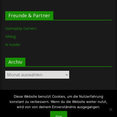
Freunde & Partner
Gameplay Gamers
NMag
N Insider
Archiv
Archiv
Diese Website benutzt Cookies, um die Nutzerfahrung
Copyright © 2026
The Lost Dungeon
. Alle Rechte vorbehalten.
konstant zu verbessern. Wenn du die Website weiter nutzt,
Theme: ColorMag von
ThemeGrill
. Bereitgestellt von
wird von von deinem Einverständnis ausgegangen.
WordPress
.