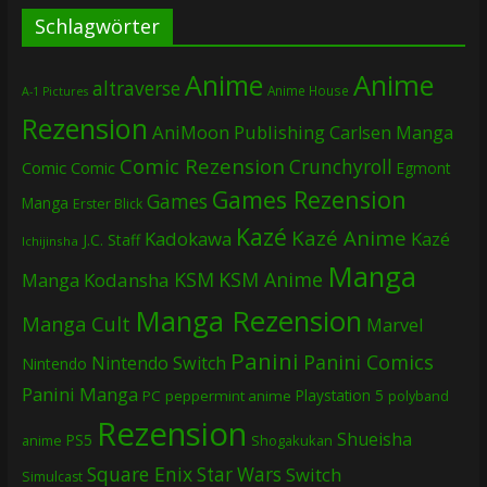
Schlagwörter
Anime
Anime
altraverse
Anime House
A-1 Pictures
Rezension
AniMoon Publishing
Carlsen Manga
Comic Rezension
Crunchyroll
Comic
Comic
Egmont
Games Rezension
Games
Manga
Erster Blick
Kazé
Kazé Anime
Kadokawa
Kazé
J.C. Staff
Ichijinsha
Manga
KSM
KSM Anime
Manga
Kodansha
Manga Rezension
Manga Cult
Marvel
Panini
Panini Comics
Nintendo Switch
Nintendo
Panini Manga
Playstation 5
PC
peppermint anime
polyband
Rezension
Shueisha
PS5
Shogakukan
anime
Square Enix
Star Wars
Switch
Simulcast