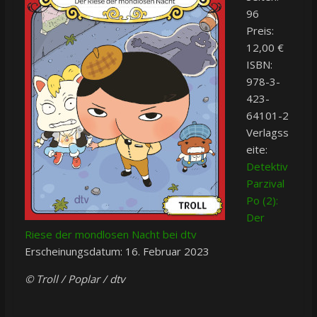
96
Preis:
12,00 €
ISBN:
978-3-
423-
64101-2
Verlagss
eite:
Detektiv
Parzival
Po (2):
Der
Riese der mondlosen Nacht bei dtv
Erscheinungsdatum: 16. Februar 2023
© Troll / Poplar / dtv