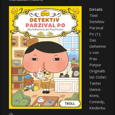
Details
Titel:
Detektiv
Parzival
Po (1):
Das
Geheimni
s von
Frau
Purpur
Originalti
tel: Oshiri
Tantei
Genre:
Krimi,
Comedy,
Kinderbu
ch