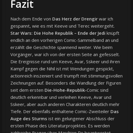
Fazit
Nach dem Ende von
Das Herz der Drengir
war ich
gespannt, wie es mit Keeve und Terec weitergeht.
Star Wars: Die Hohe Republik – Ende der Jedi
knüpft
endlich an den vorherigen Comic-Sammelband an und
erzählt die Geschichte spannend weiter. Wie beim
Vorgänger, war ich von der ersten Seite an gefesselt.
Die Ereignisse rund um Keeve, Avar, Sskeer und ihren
Kampf gegen die Nihil ist mit Wendungen gespickt,
actionreich inszeniert und trumpft mit stimmungsvollen
Zeichnungen auf. Besonders die Wandlung der Figuren
seit dem ersten
Die-Hohe-Republik-
Comic sind
deutlich erkennbar und verleihen Keeve, Avar und
Sskeer, aber auch anderen Charakteren deutlich mehr
Tiefe. Der ebenfalls enthaltene Comic-Zweiteiler
Das
Auge des Sturms
ist ein gelungener Abschluss der
ersten Phase des Literaturprojektes. Es werden
zahlreiche Fragen über Marchion Ro beantwortet.