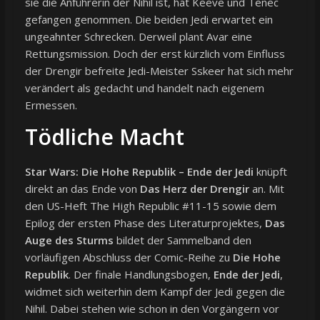
sie die Anführerin der Nihil ist, hat Keeve und Tenec
gefangen genommen. Die beiden Jedi erwartet ein
ungeahnter Schrecken. Derweil plant Avar eine
Rettungsmission. Doch der erst kürzlich vom Einfluss
der Drengir befreite Jedi-Meister Sskeer hat sich mehr
verändert als gedacht und handelt nach eigenem
Ermessen.
Tödliche Macht
Star Wars: Die Hohe Republik – Ende der Jedi
knüpft
direkt an das Ende von
Das Herz der Drengir
an. Mit
den US-Heft The High Republic #11-15 sowie dem
Epilog der ersten Phase des Literaturprojektes,
Das
Auge des Sturms
bildet der Sammelband den
vorläufigen Abschluss der Comic-Reihe zu
Die Hohe
Republik
. Der finale Handlungsbogen,
Ende der Jedi
,
widmet sich weiterhin dem Kampf der Jedi gegen die
Nihil. Dabei stehen wie schon in den Vorgängern vor