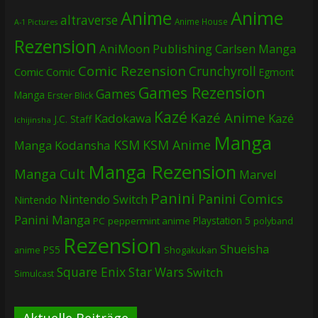
Anime
Anime
altraverse
Anime House
A-1 Pictures
Rezension
AniMoon Publishing
Carlsen Manga
Comic Rezension
Crunchyroll
Comic
Comic
Egmont
Games Rezension
Games
Manga
Erster Blick
Kazé
Kazé Anime
Kadokawa
Kazé
J.C. Staff
Ichijinsha
Manga
KSM
KSM Anime
Manga
Kodansha
Manga Rezension
Manga Cult
Marvel
Panini
Panini Comics
Nintendo Switch
Nintendo
Panini Manga
Playstation 5
PC
peppermint anime
polyband
Rezension
Shueisha
PS5
Shogakukan
anime
Square Enix
Star Wars
Switch
Simulcast