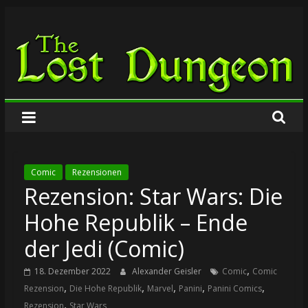
Zum
The
Inhalt
springen
Lost
Dungeon
Comic
Rezensionen
Rezension: Star Wars: Die
Hohe Republik – Ende
der Jedi (Comic)
,
18. Dezember 2022
Alexander Geisler
Comic
Comic
,
,
,
,
,
Rezension
Die Hohe Republik
Marvel
Panini
Panini Comics
,
Rezension
Star Wars