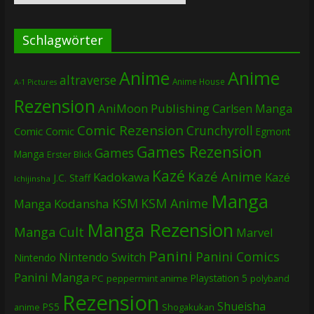
Schlagwörter
Anime
Anime
altraverse
Anime House
A-1 Pictures
Rezension
AniMoon Publishing
Carlsen Manga
Comic Rezension
Crunchyroll
Comic
Comic
Egmont
Games Rezension
Games
Manga
Erster Blick
Kazé
Kazé Anime
Kadokawa
Kazé
J.C. Staff
Ichijinsha
Manga
KSM
KSM Anime
Manga
Kodansha
Manga Rezension
Manga Cult
Marvel
Panini
Panini Comics
Nintendo Switch
Nintendo
Panini Manga
Playstation 5
PC
peppermint anime
polyband
Rezension
Shueisha
PS5
Shogakukan
anime