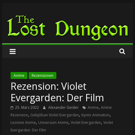
Zum
The
Inhalt
springen
Lost
Dungeon
Anime
Rezensionen
Rezension: Violet
Evergarden: Der Film
,
25. März 2022
Alexander Geisler
Anime
Anime
,
,
,
Rezension
Gekijōban Violet Evergarden
Kyoto Animation
,
,
,
Leonine Anime
Universum Anime
Violet Evergarden
Violet
Evergarden: Der Film