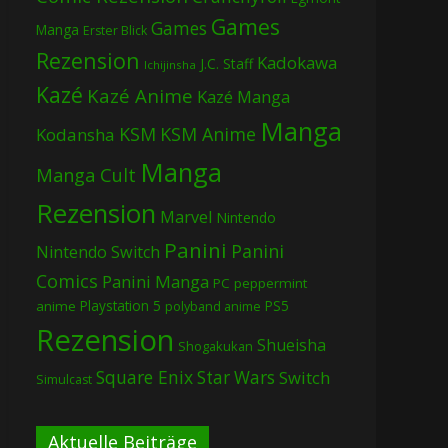
Games
Games
Manga
Erster Blick
Rezension
Kadokawa
J.C. Staff
Ichijinsha
Kazé
Kazé Anime
Kazé Manga
Manga
KSM
KSM Anime
Kodansha
Manga
Manga Cult
Rezension
Marvel
Nintendo
Panini
Panini
Nintendo Switch
Comics
Panini Manga
PC
peppermint
Playstation 5
PS5
anime
polyband anime
Rezension
Shueisha
Shogakukan
Square Enix
Star Wars
Switch
Simulcast
Aktuelle Beiträge