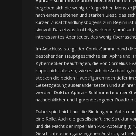
Aphra – Schlimmste unter Gleichen
mit dem ze
begeben sich die wenig erfolgreichen Monsterjä
nach einem seltenen und starken Biest, das sich
kurzen Zusatzhandlungsbogens zum Beginn ist a
sinnvoll. Das etwas trottelig wirkende, amüsant
interessantes Abenteuer, das wenig überrasche
Im Anschluss steigt der Comic-Sammelband dir
bestehenden Hauptgeschichte ein. Aphra und Tr
Kybernetiker beauftragen, die von Cornelius Eva
klappt nicht alles so, wie es sich die Archäologi
stecken die beiden Hauptfiguren noch tiefer im 
Gesetzgebung auseinandersetzen und auf ihrer 
werden.
Doktor Aphra – Schlimmste unter Gl
nachdenklicher und figurenbezogener Roadtrip 
Dabei spielt nicht nur die Bindung von Aphra un
eine Rolle. Auch die gesellschaftliche Struktur 
und die Macht der imperialen P.R.-Abteilung (!) 
Geschichte einen ganz eigenen Anstrich, schließl