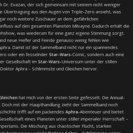
h Dr. Evazan, der sich gemeinsam mit seinem nicht weniger
ne Übertragung aus den Augen von Triple-Zero ansieht, was
gar noch weitere Zuschauer an dem gefährlichen
influss auf den gesamten Planeten Milvayne. Dadurch erhält die
ehshow, was wiederum für eine ganz eigene Stimmung sorgt.
 und neue Helfer und Feinde genauso wenig fehlen wie
Aphra. Damit ist der Sammelband nicht nur ein spannendes
ero oder ein fesselnder
Star-Wars-
Comic, sondern auch eine
ner Gesellschaft im
Star-Wars-
Universum unter der stillen
Doktor Aphra – Schlimmste und Gleichen hervor.
Gleichen
hat mich von der ersten Seite gefesselt. Die Annual-
ant. Doch mit der Haupthandlung zieht der Sammelband noch
chichte trifft auf ein packendes
Aphra-
Abenteuer und bietet
 Gesellschaft eines Planeten unter stiller imperialer Herrschaft –
Imperiums. Die Mischung aus chaotischer Flucht, starken