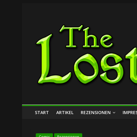
Zum
The
Inhalt
springen
Lost
Dungeon
START
ARTIKEL
REZENSIONEN
IMPRE
Comic
Rezensionen