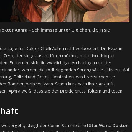
Doktor Aphra – Schlimmste unter Gleichen
, die in sie
e Lage für Doktor Chelli Aphra nicht verbessert. Dr. Evazan
e-Zero, der sie grausam töten möchte, mit in ihre Körper
n. Entfernen sich die zwielichtige Archäologin und der
einander, werden die todbringenden Sprengsätze aktiviert. Auf
ung, Polizei und Gesetz kontrolliert wird, versuchen sie
 den Bomben befreien kann. Schon kurz nach ihrer Ankunft,
ssen. Aphra weiß, dass sie der Droide brutal foltern und töten
chaft
ro weitergeht, steigt der Comic-Sammelband
Star Wars: Doktor