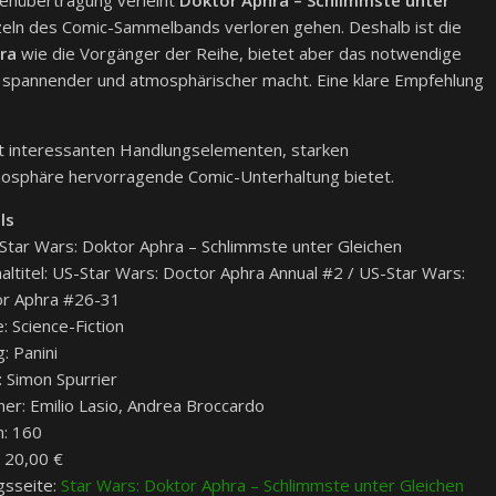
ehübertragung verleiht
Doktor Aphra – Schlimmste unter
eln des Comic-Sammelbands verloren gehen. Deshalb ist die
ra
wie die Vorgänger der Reihe, bietet aber das notwendige
o spannender und atmosphärischer macht. Eine klare Empfehlung
it interessanten Handlungselementen, starken
mosphäre hervorragende Comic-Unterhaltung bietet.
ls
: Star Wars: Doktor Aphra – Schlimmste unter Gleichen
naltitel: US-Star Wars: Doctor Aphra Annual #2 / US-Star Wars:
r Aphra #26-31
: Science-Fiction
: Panini
: Simon Spurrier
ner: Emilio Lasio, Andrea Broccardo
n: 160
: 20,00 €
gsseite:
Star Wars: Doktor Aphra – Schlimmste unter Gleichen