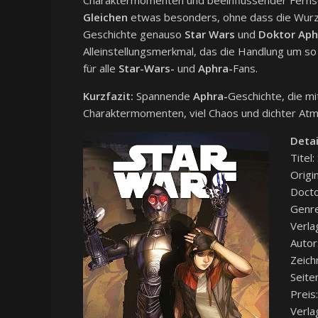
Charaktermomenten und beeinflussender Ferns
Gleichen
etwas besonders, ohne dass die Wurz
Geschichte genauso
Star Wars
und
Doktor Aph
Alleinstellungsmerkmal, das die Handlung um s
für alle
Star-Wars-
und
Aphra-
Fans.
Kurzfazit:
Spannende
Aphra-
Geschichte, die m
Charaktermomenten, viel Chaos und dichter At
Detai
Titel
Origi
Docto
Genre
Verlag
Autor
Zeich
Seite
Preis
Verla