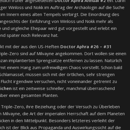
itlich früher angesiedelten
Doctor Aphra Annual #2
ein. Darin
ger Winloss und Nokk im Auftrag der Archäologin auf die Suche
 im Innern eines alten Tempels verbirgt. Die Einordnung des
ngesichts der Einführung von Winloss und Nokk mehr als
e und ungleiche Ehepaar wird gut vorgestellt und erlebt ein
nd später noch Relevanz hat.
ekt mit der aus den US-Heften
Doctor Aphra #26 – #31
iple-Zero sind auf Milvayne angekommen. Dort wollen sie einen
zan implantierten Sprengsätze entfernen zu lassen. Natürlich
n mit einem Hang zum unfreiwilligen Chaos vorstellt. Schon bald
Schlamassel, müssen sich mit der örtlichen, sehr strengen
Flucht irgendwie versuchen, nicht voneinander getrennt zu
eichen
ist ein zeitweise schneller, manchmal überraschend
über einen gesamten Planten.
d Triple-Zero, ihre Beziehung oder der Versuch zu Überleben
von Milvayne, die Art der imperialen Herrschaft auf dem Planeten
rücken in den Mittelpunkt. Besonders letzteres verleiht der
ich ist der Blick aus Propaganda und Auswirkungssicht auf die