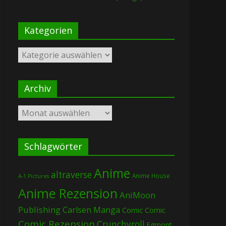
Kategorien
Kategorien
Archiv
Archiv
Schlagwörter
Anime
altraverse
Anime House
A-1 Pictures
Anime Rezension
AniMoon
Publishing
Carlsen Manga
Comic
Comic
Comic Rezension
Crunchyroll
Egmont