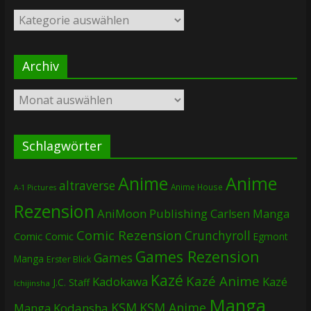
Kategorien
Archiv
Archiv
Schlagwörter
Anime
Anime
altraverse
Anime House
A-1 Pictures
Rezension
AniMoon Publishing
Carlsen Manga
Comic Rezension
Crunchyroll
Comic
Comic
Egmont
Games Rezension
Games
Manga
Erster Blick
Kazé
Kazé Anime
Kadokawa
Kazé
J.C. Staff
Ichijinsha
Manga
KSM
KSM Anime
Manga
Kodansha