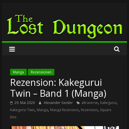
Zum
The
Inhalt
springen
Lost
Dungeon
Manga
Rezensionen
Rezension: Kakegurui
Twin – Band 1 (Manga)
,
,
29. Mai 2020
Alexander Geisler
altraverse
Kakegurui
,
,
,
,
Kakegurui Twin
Manga
Manga Rezension
Rezension
Square
Enix