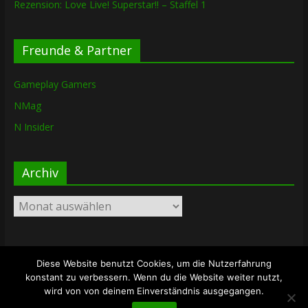
Rezension: Love Live! Superstar!! – Staffel 1
Freunde & Partner
Gameplay Gamers
NMag
N Insider
Archiv
Archiv
Diese Website benutzt Cookies, um die Nutzerfahrung
Copyright © 2026
The Lost Dungeon
. Alle Rechte vorbehalten.
konstant zu verbessern. Wenn du die Website weiter nutzt,
Theme: ColorMag von
ThemeGrill
. Bereitgestellt von
wird von von deinem Einverständnis ausgegangen.
WordPress
.