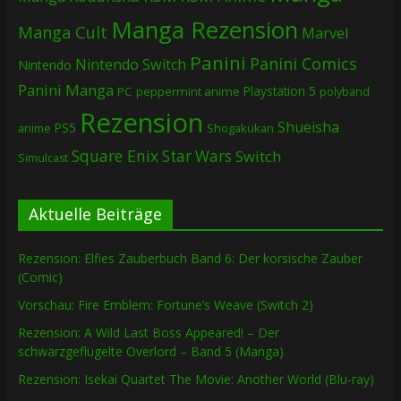
Manga Rezension
Manga Cult
Marvel
Panini
Panini Comics
Nintendo Switch
Nintendo
Panini Manga
Playstation 5
PC
peppermint anime
polyband
Rezension
Shueisha
PS5
Shogakukan
anime
Square Enix
Star Wars
Switch
Simulcast
Aktuelle Beiträge
Rezension: Elfies Zauberbuch Band 6: Der korsische Zauber
(Comic)
Vorschau: Fire Emblem: Fortune’s Weave (Switch 2)
Rezension: A Wild Last Boss Appeared! – Der
schwarzgeflügelte Overlord – Band 5 (Manga)
Rezension: Isekai Quartet The Movie: Another World (Blu-ray)