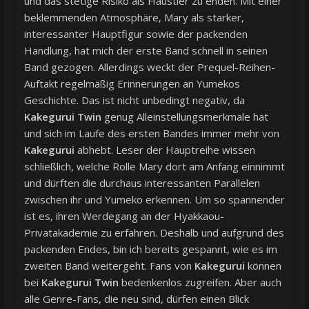
und das stetige Risiko als Haustier zu enden. Mit einer
beklemmenden Atmosphäre, Mary als starker,
interessanter Hauptfigur sowie der packenden
Handlung, hat mich der erste Band schnell in seinen
Band gezogen. Allerdings weckt der Prequel-Reihen-
Auftakt regelmäßig Erinnerungen an Yumekos
Geschichte. Das ist nicht unbedingt negativ, da
Kakegurui Twin
genug Alleinstellungsmerkmale hat
und sich im Laufe des ersten Bandes immer mehr von
Kakegurui
abhebt. Leser der Hauptreihe wissen
schließlich, welche Rolle Mary dort am Anfang einnimmt
und dürften die durchaus interessanten Parallelen
zwischen ihr und Yumeko erkennen. Um so spannender
ist es, ihren Werdegang an der Hyakkaou-
Privatakademie zu erfahren. Deshalb und aufgrund des
packenden Endes, bin ich bereits gespannt, wie es im
zweiten Band weitergeht. Fans von
Kakegurui
können
bei
Kakegurui Twin
bedenkenlos zugreifen. Aber auch
alle Genre-Fans, die neu sind, dürfen einen Blick