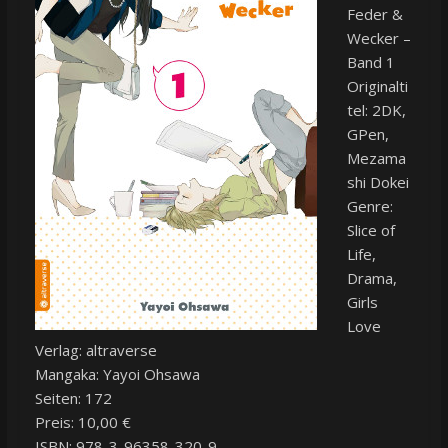
Feder &
Wecker –
Band 1
Originalti
tel: 2DK,
GPen,
Mezama
shi Dokei
Genre:
Slice of
Life,
Drama,
Girls
Love
Verlag: altraverse
Mangaka: Yayoi Ohsawa
Seiten: 172
Preis: 10,00 €
ISBN: 978-3-96358-320-9