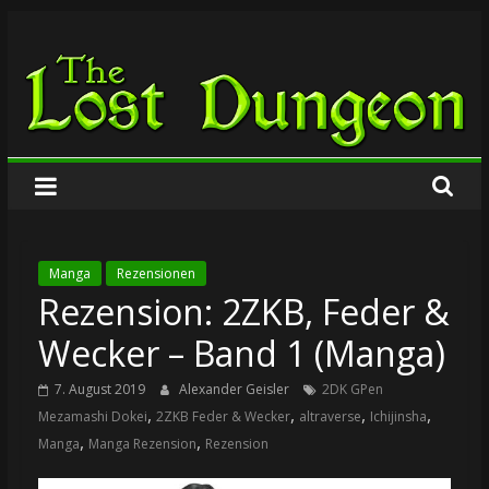
Zum
The
Inhalt
springen
Lost
Dungeon
Manga
Rezensionen
Rezension: 2ZKB, Feder &
Wecker – Band 1 (Manga)
7. August 2019
Alexander Geisler
2DK GPen
,
,
,
,
Mezamashi Dokei
2ZKB Feder & Wecker
altraverse
Ichijinsha
,
,
Manga
Manga Rezension
Rezension