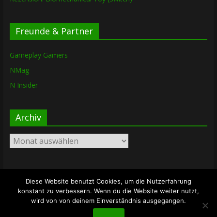
Freunde & Partner
Gameplay Gamers
NMag
N Insider
Archiv
Archiv
Diese Website benutzt Cookies, um die Nutzerfahrung
Copyright © 2026
The Lost Dungeon
. Alle Rechte vorbehalten.
konstant zu verbessern. Wenn du die Website weiter nutzt,
Theme: ColorMag von
ThemeGrill
. Bereitgestellt von
wird von von deinem Einverständnis ausgegangen.
WordPress
.