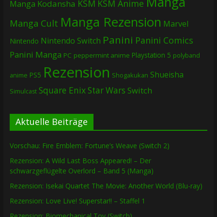
Manga
KSM
KSM Anime
Manga
Kodansha
Manga Rezension
Manga Cult
Marvel
Panini
Panini Comics
Nintendo Switch
Nintendo
Panini Manga
Playstation 5
PC
peppermint anime
polyband
Rezension
Shueisha
PS5
Shogakukan
anime
Square Enix
Star Wars
Switch
Simulcast
Aktuelle Beiträge
Vorschau: Fire Emblem: Fortune’s Weave (Switch 2)
Rezension: A Wild Last Boss Appeared! – Der
schwarzgeflügelte Overlord – Band 5 (Manga)
Rezension: Isekai Quartet The Movie: Another World (Blu-ray)
Rezension: Love Live! Superstar!! – Staffel 1
Rezension: Biomechanical Toy (Switch)