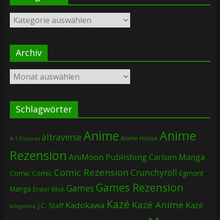
Kategorien
Archiv
Archiv
Schlagwörter
Anime
Anime
altraverse
Anime House
A-1 Pictures
Rezension
AniMoon Publishing
Carlsen Manga
Comic Rezension
Crunchyroll
Comic
Comic
Egmont
Games Rezension
Games
Manga
Erster Blick
Kazé
Kazé Anime
Kadokawa
Kazé
J.C. Staff
Ichijinsha