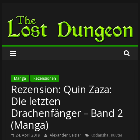
Zum
The
Inhalt
springen
Lost
Dungeon
Manga
Rezensionen
Rezension: Quin Zaza:
Die letzten
Drachenfänger – Band 2
(Manga)
,
24. April 2019
Alexander Geisler
Kodansha
Kuutei