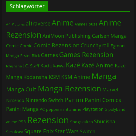
Schlagwörter
Anime
Anime
altraverse
Anime House
A-1 Pictures
Rezension
AniMoon Publishing
Carlsen Manga
Comic Rezension
Crunchyroll
Comic
Comic
Egmont
Games Rezension
Games
Manga
Erster Blick
Kazé
Kazé Anime
Kadokawa
Kazé
J.C. Staff
Ichijinsha
Manga
KSM
KSM Anime
Manga
Kodansha
Manga Rezension
Manga Cult
Marvel
Panini
Panini Comics
Nintendo Switch
Nintendo
Panini Manga
Playstation 5
PC
peppermint anime
polyband
Rezension
Shueisha
PS5
Shogakukan
anime
Square Enix
Star Wars
Switch
Simulcast