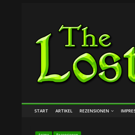
Zum
The
Inhalt
springen
Lost
Dungeon
START
ARTIKEL
REZENSIONEN
IMPRE
Anime
Rezensionen