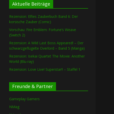
Aktuelle Beiträge
Rezension: Elfies Zauberbuch Band 6: Der
korsische Zauber (Comic)
Vorschau: Fire Emblem: Fortune’s Weave
(Switch 2)
Rezension: A Wild Last Boss Appeared! – Der
schwarzgeflügelte Overlord – Band 5 (Manga)
Rezension: Isekai Quartet The Movie: Another
World (Blu-ray)
Rezension: Love Live! Superstar!! – Staffel 1
Freunde & Partner
Gameplay Gamers
NMag