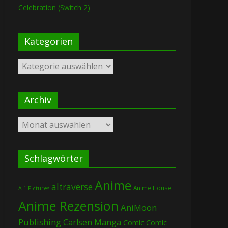
Celebration (Switch 2)
Kategorien
Kategorien
Archiv
Archiv
Schlagwörter
Anime
altraverse
Anime House
A-1 Pictures
Anime Rezension
AniMoon
Publishing
Carlsen Manga
Comic
Comic