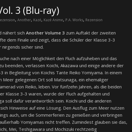
l. 3 (Blu-ray)
,
,
,
,
,
ezension
Another
Kazé
Kazé Anime
P.A. Works
Rezension
 nähert sich
Another Volume 3
zum Auftakt der zweiten
fte dem Finale und zeigt, dass die Schüler der Klasse 3-3
 nirgends sicher sind.
Suche nach einer Möglichkeit den Fluch aufzuheben und das
zu beenden, verlassen Koichi, Akazawa und einige andere der
-3 in Begleitung von Koichis Tante Reiko Yomiyama. In einem
 Meer gelegenen Ort soll Matsunaga, ein ehemaliger
amerad von Reiko, leben. Vor fünfzehn Jahren, als die beiden
der Klasse 3-3 waren, wurde der Fluch aufgehalten und
 soll dafür verantwortlich sein. Koichi und die anderen
 sich Hinweise auf eine Lösung. Den Ausflug zum Meer nutzen
rdings auch, um die Sommerferien zu genießen und verbringen
e außerhalb Yomiyamas nicht treffen. Zumindest glauben sie das,
ichi, Mei, Teshigawara und Mochizuki rechtzeitig