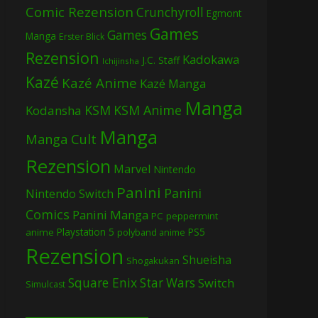
Comic Rezension
Crunchyroll
Egmont
Games
Games
Manga
Erster Blick
Rezension
Kadokawa
J.C. Staff
Ichijinsha
Kazé
Kazé Anime
Kazé Manga
Manga
KSM
KSM Anime
Kodansha
Manga
Manga Cult
Rezension
Marvel
Nintendo
Panini
Panini
Nintendo Switch
Comics
Panini Manga
PC
peppermint
Playstation 5
PS5
anime
polyband anime
Rezension
Shueisha
Shogakukan
Square Enix
Star Wars
Switch
Simulcast