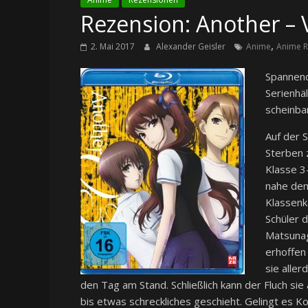
Rezension: Another – Vo
,
2. Mai 2017
Alexander Geisler
Anime
Anime R
Spannend
Serienhäl
scheinbar
Auf der 
Sterben 
Klasse 3
nahe dem
Klassenk
Schüler 
Matsunaga
erhoffen
sie alle
den Tag am Stand. Schließlich kann der Fluch si
bis etwas schreckliches geschieht. Gelingt es Ko