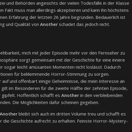
zei und Behörden angesichts der vielen Todesfälle in der Klasse
en Fakt muss man allerdings akzeptieren und kann ihn höchstens
nen Erfahrung der letzten 26 Jahre begründen. Bedauerlich ist
ng und Qualität von
Another
schadet das jedoch nicht.
sehbarkeit, mich mit jeder Episode mehr vor den Fernseher zu
mosphäre sorgt gemeinsam mit der Geschichte für eine innere
er sogar leicht amüsanten Momenten nicht loslässt. Dadurch
ituationen für beklemmende Horror-Stimmung zu sorgen.
r auf und offenbart einige Geheimnisse, die mein Interesse an
 gilt im Besonderen für die zweite Hälfte der zehnten Episode,
 gipfelt. Hoffentlich schafft es
Another
in den verbleibenden
inden. Die Möglichkeiten dafür scheinen gegeben.
Another
bleibt sich auch im dritten Volume treu und schafft es
ür die Geschichte aufrecht zu erhalten. Feinste Horror-Mystery-