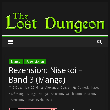
Zum
The
Inhalt
springen
Lost
Dungeon
Manga
Rezensionen
Rezension: Nisekoi –
Band 3 (Manga)
,
,
6. Dezember 2016
Alexander Geisler
Comedy
Kazé
,
,
,
,
,
Kazé Manga
Manga
Manga Rezension
Naoshi Komi
Nisekoi
,
,
Rezension
Romance
Shueisha