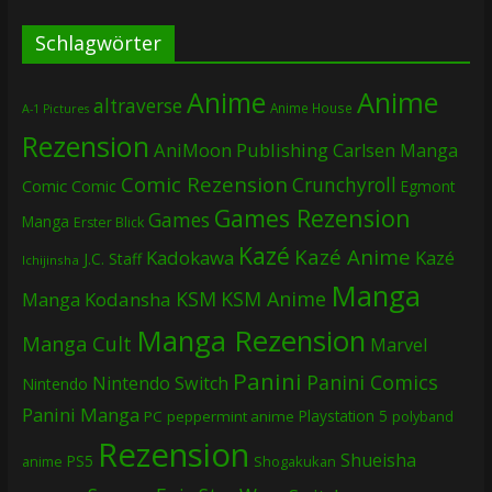
Schlagwörter
Anime
Anime
altraverse
Anime House
A-1 Pictures
Rezension
AniMoon Publishing
Carlsen Manga
Comic Rezension
Crunchyroll
Comic
Comic
Egmont
Games Rezension
Games
Manga
Erster Blick
Kazé
Kazé Anime
Kadokawa
Kazé
J.C. Staff
Ichijinsha
Manga
KSM
KSM Anime
Manga
Kodansha
Manga Rezension
Manga Cult
Marvel
Panini
Panini Comics
Nintendo Switch
Nintendo
Panini Manga
Playstation 5
PC
peppermint anime
polyband
Rezension
Shueisha
PS5
Shogakukan
anime