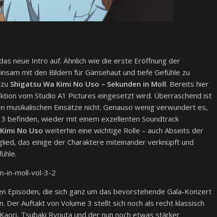
 das neue Intro auf. Ähnlich wie die erste Eröffnung der
nsam mit den Bildern für Gänsehaut und tiefe Gefühle zu
 zu
Shigatsu Wa Kimi No Uso –
Sekunden in Moll
. Bereits hier
oduktion vom Studio A1 Pictures eingesetzt wird. Überraschend ist
en musikalischen Einsätze nicht. Genauso wenig verwundert es,
e 3 befinden, wieder mit einem exzellenten Soundtrack
 Kimi No Uso
weiterhin eine wichtige Rolle – auch Abseits der
lied, das einige der Charaktere miteinander verknüpft und
ühle.
den Episoden, die sich ganz um das bevorstehende Gala-Konzert
. Der Auftakt von Volume 3 stellt sich noch als recht klassisch
, Kaori, Tsubaki Ryouta und der nun noch etwas stärker