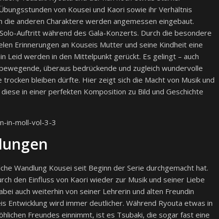
 Übungsstunden von Kousei und Kaori sowie ihr Verhältnis
uch die anderen Charaktere werden angemessen eingebaut.
 Solo-Auftritt während des Gala-Konzerts. Durch die besondere
elen Erinnerungen an Kouseis Mutter und seine Kindheit eine
ein Leid werden in den Mittelpunkt gerückt. Es gelingt – auch
 bewegende, überaus bedrückende und zugleich wundervolle
trocken bleiben dürfte. Hier zeigt sich die Macht von Musik und
 diese in einer perfekten Komposition zu Bild und Geschichte
klungen
lche Wandlung Kousei seit Beginn der Serie durchgemacht hat.
rch den Einfluss von Kaori wieder zur Musik und seiner Liebe
abei auch weiterhin von seiner Lehrerin und alten Freundin
eis Entwicklung wird immer deutlicher. Während Ryouta etwas in
öhlichen Freundes einnimmt, ist es Tsubaki, die sogar fast eine