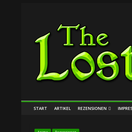
Zum
The
Inhalt
springen
Lost
Dungeon
START
ARTIKEL
REZENSIONEN
IMPRE