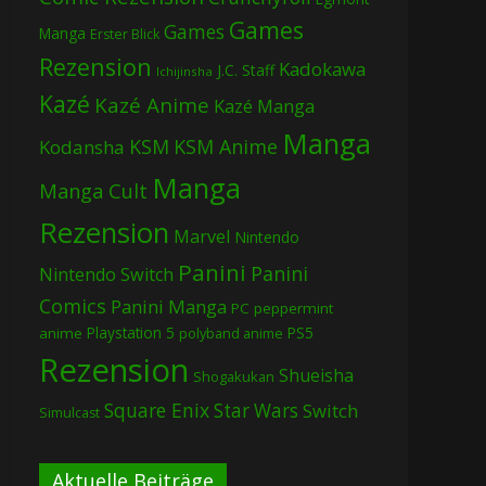
Games
Games
Manga
Erster Blick
Rezension
Kadokawa
J.C. Staff
Ichijinsha
Kazé
Kazé Anime
Kazé Manga
Manga
KSM
KSM Anime
Kodansha
Manga
Manga Cult
Rezension
Marvel
Nintendo
Panini
Panini
Nintendo Switch
Comics
Panini Manga
PC
peppermint
Playstation 5
PS5
anime
polyband anime
Rezension
Shueisha
Shogakukan
Square Enix
Star Wars
Switch
Simulcast
Aktuelle Beiträge