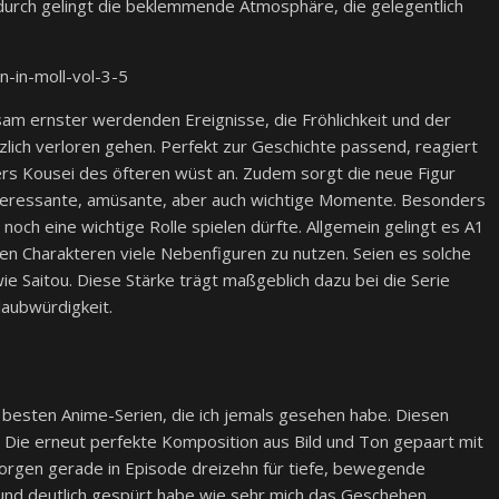
durch gelingt die beklemmende Atmosphäre, die gelegentlich
sam ernster werdenden Ereignisse, die Fröhlichkeit und der
zlich verloren gehen. Perfekt zur Geschichte passend, reagiert
ders Kousei des öfteren wüst an. Zudem sorgt die neue Figur
 interessante, amüsante, aber auch wichtige Momente. Besonders
 noch eine wichtige Rolle spielen dürfte. Allgemein gelingt es A1
hen Charakteren viele Nebenfiguren zu nutzen. Seien es solche
 Saitou. Diese Stärke trägt maßgeblich dazu bei die Serie
laubwürdigkeit.
ht besten Anime-Serien, die ich jemals gesehen habe. Diesen
. Die erneut perfekte Komposition aus Bild und Ton gepaart mit
rgen gerade in Episode dreizehn für tiefe, bewegende
e und deutlich gespürt habe wie sehr mich das Geschehen