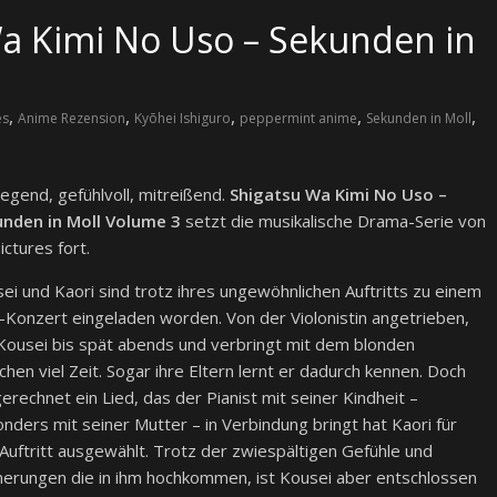
Wa Kimi No Uso – Sekunden in
,
,
,
,
,
es
Anime Rezension
Kyōhei Ishiguro
peppermint anime
Sekunden in Moll
gend, gefühlvoll, mitreißend.
Shigatsu Wa Kimi No Uso –
unden in Moll Volume 3
setzt die musikalische Drama-Serie von
ictures fort.
ei und Kaori sind trotz ihres ungewöhnlichen Auftritts zu einem
-Konzert eingeladen worden. Von der Violonistin angetrieben,
Kousei bis spät abends und verbringt mit dem blonden
hen viel Zeit. Sogar ihre Eltern lernt er dadurch kennen. Doch
erechnet ein Lied, das der Pianist mit seiner Kindheit –
nders mit seiner Mutter – in Verbindung bringt hat Kaori für
Auftritt ausgewählt. Trotz der zwiespältigen Gefühle und
nerungen die in ihm hochkommen, ist Kousei aber entschlossen