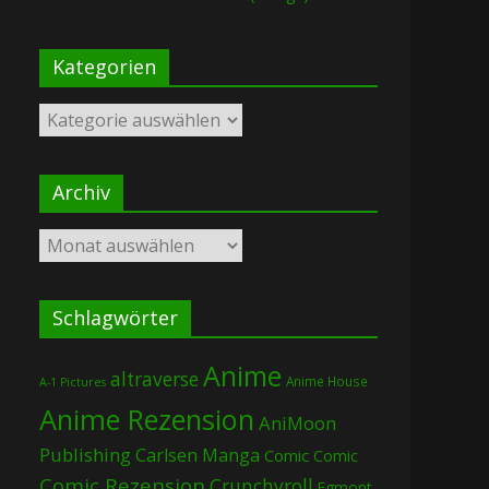
Kategorien
Kategorien
Archiv
Archiv
Schlagwörter
Anime
altraverse
Anime House
A-1 Pictures
Anime Rezension
AniMoon
Publishing
Carlsen Manga
Comic
Comic
Comic Rezension
Crunchyroll
Egmont