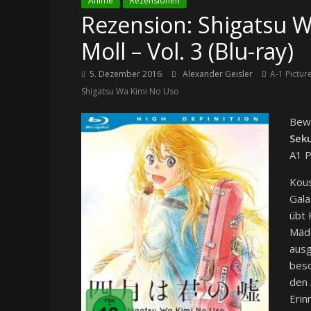
Anime
Rezensionen
Rezension: Shigatsu 
Moll – Vol. 3 (Blu-ray)
5. Dezember 2016
Alexander Geisler
A-1 Pictur
Shigatsu Wa Kimi No Uso
Bewe
Sek
A1 P
Kous
Gala
übt 
Mädc
ausg
beso
den 
Erin