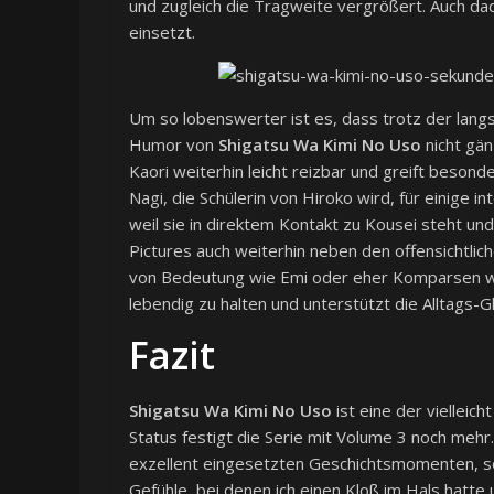
und zugleich die Tragweite vergrößert. Auch da
einsetzt.
Um so lobenswerter ist es, dass trotz der lang
Humor von
Shigatsu Wa Kimi No Uso
nicht gän
Kaori weiterhin leicht reizbar und greift beson
Nagi, die Schülerin von Hiroko wird, für einige
weil sie in direktem Kontakt zu Kousei steht und
Pictures auch weiterhin neben den offensichtlic
von Bedeutung wie Emi oder eher Komparsen wie
lebendig zu halten und unterstützt die Alltags-G
Fazit
Shigatsu Wa Kimi No Uso
ist eine der vielleic
Status festigt die Serie mit Volume 3 noch mehr
exzellent eingesetzten Geschichtsmomenten, so
Gefühle, bei denen ich einen Kloß im Hals hatt