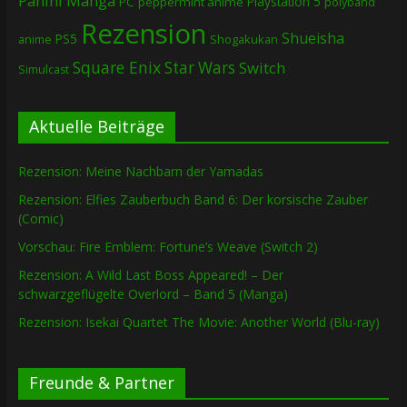
Panini Manga
Playstation 5
PC
peppermint anime
polyband
Rezension
Shueisha
PS5
Shogakukan
anime
Square Enix
Star Wars
Switch
Simulcast
Aktuelle Beiträge
Rezension: Meine Nachbarn der Yamadas
Rezension: Elfies Zauberbuch Band 6: Der korsische Zauber
(Comic)
Vorschau: Fire Emblem: Fortune’s Weave (Switch 2)
Rezension: A Wild Last Boss Appeared! – Der
schwarzgeflügelte Overlord – Band 5 (Manga)
Rezension: Isekai Quartet The Movie: Another World (Blu-ray)
Freunde & Partner