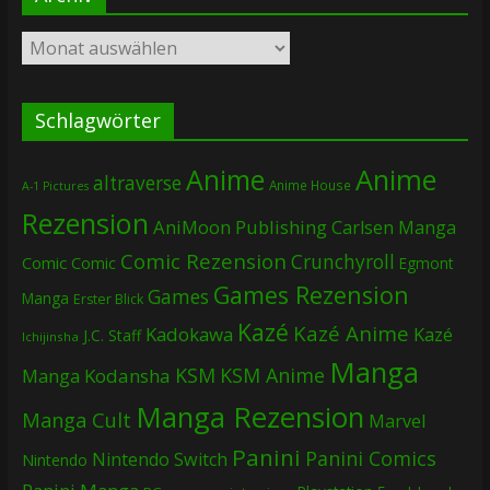
Archiv
Schlagwörter
Anime
Anime
altraverse
Anime House
A-1 Pictures
Rezension
AniMoon Publishing
Carlsen Manga
Comic Rezension
Crunchyroll
Comic
Comic
Egmont
Games Rezension
Games
Manga
Erster Blick
Kazé
Kazé Anime
Kadokawa
Kazé
J.C. Staff
Ichijinsha
Manga
KSM
KSM Anime
Manga
Kodansha
Manga Rezension
Manga Cult
Marvel
Panini
Panini Comics
Nintendo Switch
Nintendo