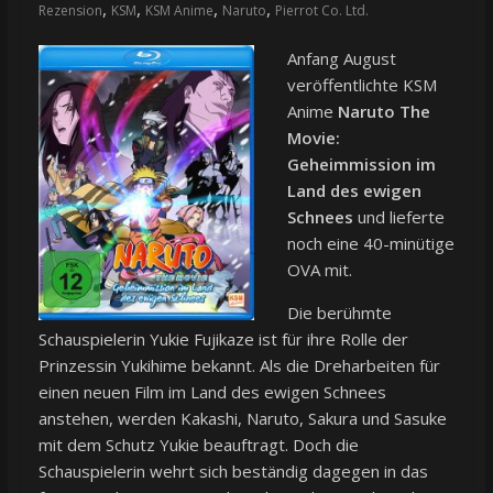
,
,
,
,
Rezension
KSM
KSM Anime
Naruto
Pierrot Co. Ltd.
Anfang August
veröffentlichte KSM
Anime
Naruto The
Movie:
Geheimmission im
Land des ewigen
Schnees
und lieferte
noch eine 40-minütige
OVA mit.
Die berühmte
Schauspielerin Yukie Fujikaze ist für ihre Rolle der
Prinzessin Yukihime bekannt. Als die Dreharbeiten für
einen neuen Film im Land des ewigen Schnees
anstehen, werden Kakashi, Naruto, Sakura und Sasuke
mit dem Schutz Yukie beauftragt. Doch die
Schauspielerin wehrt sich beständig dagegen in das