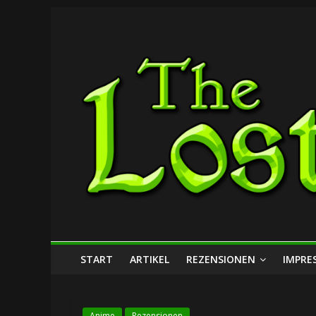
Zum
The
Inhalt
springen
Lost
Dungeon
START
ARTIKEL
REZENSIONEN
IMPRE
Anime
Rezensionen