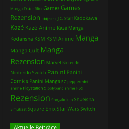
Games
Games
Manga
Erster Blick
Rezension
Kadokawa
J.C. Staff
Ichijinsha
Kazé
Kazé Anime
Kazé Manga
Manga
KSM
KSM Anime
Kodansha
Manga
Manga Cult
Rezension
Marvel
Nintendo
Panini
Panini
Nintendo Switch
Comics
Panini Manga
PC
peppermint
Playstation 5
PS5
anime
polyband anime
Rezension
Shueisha
Shogakukan
Square Enix
Star Wars
Switch
Simulcast
Aktuelle Beiträge