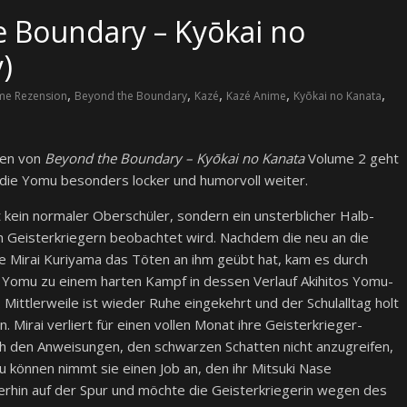
e Boundary – Kyōkai no
y)
,
,
,
,
,
me Rezension
Beyond the Boundary
Kazé
Kazé Anime
Kyōkai no Kanata
den von
Beyond the Boundary – Kyōkai no Kanata
Volume 2 geht
ie Yomu besonders locker und humorvoll weiter.
t kein normaler Oberschüler, sondern ein unsterblicher Halb-
 Geisterkriegern beobachtet wird. Nachdem die neu an die
Mirai Kuriyama das Töten an ihm geübt hat, kam es durch
n Yomu zu einem harten Kampf in dessen Verlauf Akihitos Yomu-
 Mittlerweile ist wieder Ruhe eingekehrt und der Schulalltag holt
n. Mirai verliert für einen vollen Monat ihre Geisterkrieger-
ich den Anweisungen, den schwarzen Schatten nicht anzugreifen,
 können nimmt sie einen Job an, den ihr Mitsuki Nase
iterhin auf der Spur und möchte die Geisterkriegerin wegen des