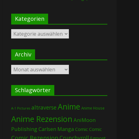
Kategorien
Kategorien
Archiv
Archiv
Schlagwörter
Anime
altraverse
Anime House
A-1 Pictures
Anime Rezension
AniMoon
Publishing
Carlsen Manga
Comic
Comic
Comic Rezension
Crunchyroll
Egmont