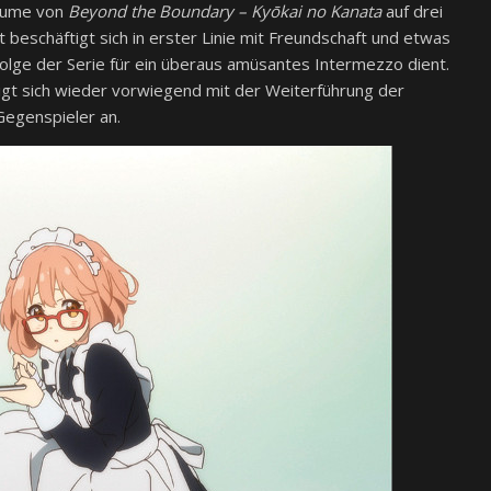
olume von
Beyond the Boundary – Kyōkai no Kanata
auf drei
beschäftigt sich in erster Linie mit Freundschaft und etwas
lge der Serie für ein überaus amüsantes Intermezzo dient.
igt sich wieder vorwiegend mit der Weiterführung der
egenspieler an.