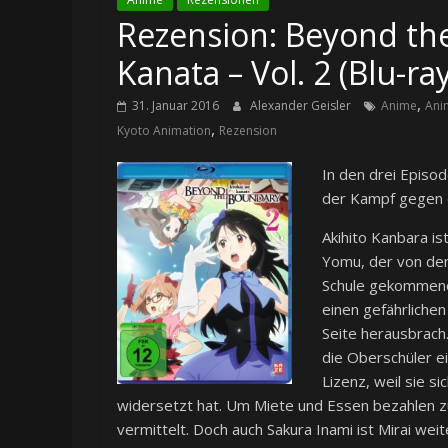
Rezension: Beyond th
Kanata – Vol. 2 (Blu-ra
,
31. Januar 2016
Alexander Geisler
Anime
Ani
,
Kyoto Animation
Rezension
In den drei Episo
der Kampf gegen d
Akihito Kanbara is
Yomu, der von den
Schule gekommene 
einen gefährliche
Seite herausbrach.
die Oberschüler ei
Lizenz, weil sie s
widersetzt hat. Um Miete und Essen bezahlen zu
vermittelt. Doch auch Sakura Inami ist Mirai we