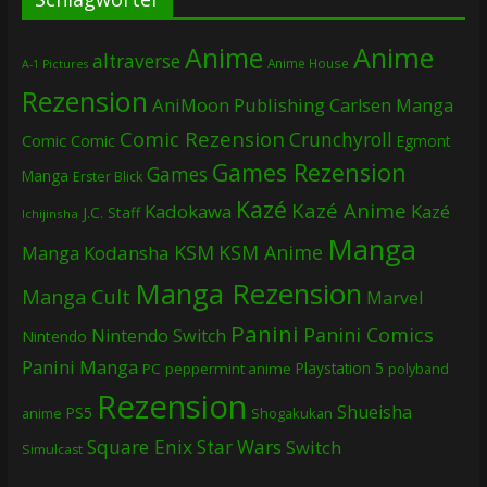
Anime
Anime
altraverse
Anime House
A-1 Pictures
Rezension
AniMoon Publishing
Carlsen Manga
Comic Rezension
Crunchyroll
Comic
Comic
Egmont
Games Rezension
Games
Manga
Erster Blick
Kazé
Kazé Anime
Kadokawa
Kazé
J.C. Staff
Ichijinsha
Manga
KSM
KSM Anime
Manga
Kodansha
Manga Rezension
Manga Cult
Marvel
Panini
Panini Comics
Nintendo Switch
Nintendo
Panini Manga
Playstation 5
PC
peppermint anime
polyband
Rezension
Shueisha
PS5
Shogakukan
anime
Square Enix
Star Wars
Switch
Simulcast