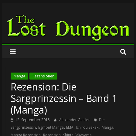
Zum
The
Inhalt
springen
Lost
Dungeon
Manga
Rezensionen
Rezension: Die
Sargprinzessin – Band 1
(Manga)
12. September 2015
Alexander Geisler
Die
,
,
,
,
,
Sargprinzessin
Egmont Manga
EMA
Ichirou Sakaki
Manga
,
,
Manga Rezension
Rezension
Shinta Sakayama