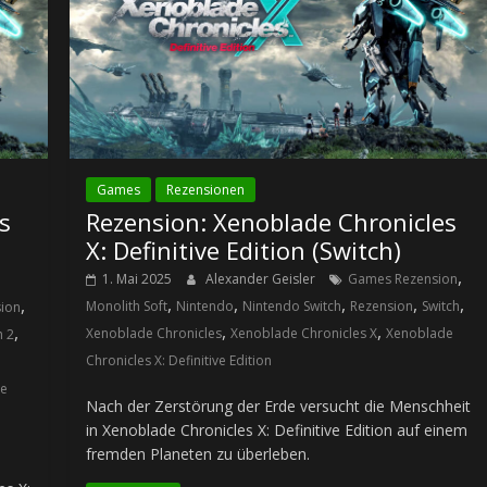
Games
Rezensionen
s
Rezension: Xenoblade Chronicles
X: Definitive Edition (Switch)
,
1. Mai 2025
Alexander Geisler
Games Rezension
,
,
,
,
,
,
Monolith Soft
Nintendo
Nintendo Switch
Rezension
Switch
ion
,
,
,
Xenoblade Chronicles
Xenoblade Chronicles X
Xenoblade
h 2
Chronicles X: Definitive Edition
de
Nach der Zerstörung der Erde versucht die Menschheit
in Xenoblade Chronicles X: Definitive Edition auf einem
fremden Planeten zu überleben.