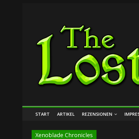
Zum
The
Inhalt
springen
Lost
Dungeon
START
ARTIKEL
REZENSIONEN
IMPRE
Xenoblade Chronicles