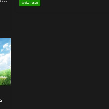
es X:
Weiterlesen
s