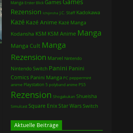
Games
Games
Manga
Erster Blick
Rezension
Kadokawa
J.C. Staff
Ichijinsha
Kazé
Kazé Anime
Kazé Manga
Manga
KSM
KSM Anime
Kodansha
Manga
Manga Cult
Rezension
Marvel
Nintendo
Panini
Panini
Nintendo Switch
Comics
Panini Manga
PC
peppermint
Playstation 5
PS5
anime
polyband anime
Rezension
Shueisha
Shogakukan
Square Enix
Star Wars
Switch
Simulcast
Aktuelle Beiträge