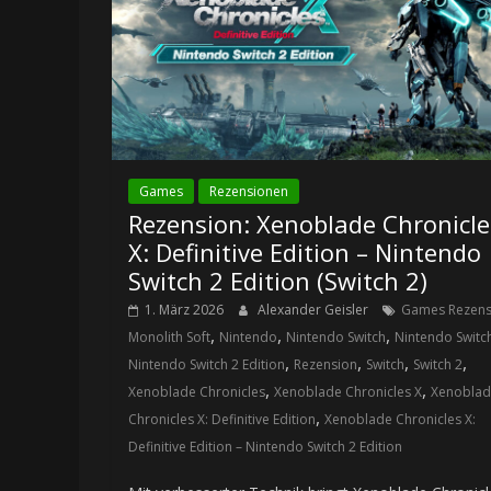
Games
Rezensionen
Rezension: Xenoblade Chronicle
X: Definitive Edition – Nintendo
Switch 2 Edition (Switch 2)
1. März 2026
Alexander Geisler
Games Rezens
,
,
,
Monolith Soft
Nintendo
Nintendo Switch
Nintendo Switc
,
,
,
,
Nintendo Switch 2 Edition
Rezension
Switch
Switch 2
,
,
Xenoblade Chronicles
Xenoblade Chronicles X
Xenobla
,
Chronicles X: Definitive Edition
Xenoblade Chronicles X:
Definitive Edition – Nintendo Switch 2 Edition