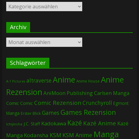
Kategorien
Archiv
Archiv
Schlagwörter
Anime
Anime
altraverse
Anime House
A-1 Pictures
Rezension
AniMoon Publishing
Carlsen Manga
Comic Rezension
Crunchyroll
Comic
Comic
Egmont
Games Rezension
Games
Manga
Erster Blick
Kazé
Kazé Anime
Kadokawa
Kazé
J.C. Staff
Ichijinsha
Manga
KSM
KSM Anime
Manga
Kodansha