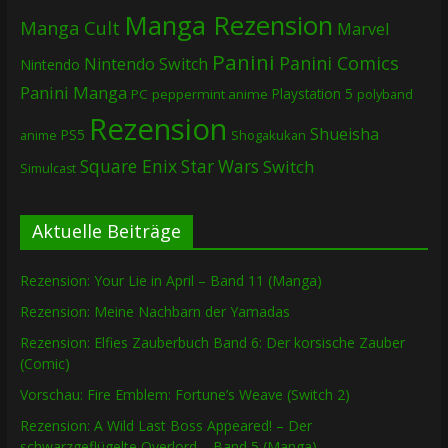
Manga Rezension
Manga Cult
Marvel
Panini
Panini Comics
Nintendo Switch
Nintendo
Panini Manga
Playstation 5
PC
peppermint anime
polyband
Rezension
Shueisha
PS5
Shogakukan
anime
Square Enix
Star Wars
Switch
Simulcast
Aktuelle Beiträge
Rezension: Your Lie in April – Band 11 (Manga)
Rezension: Meine Nachbarn der Yamadas
Rezension: Elfies Zauberbuch Band 6: Der korsische Zauber
(Comic)
Vorschau: Fire Emblem: Fortune’s Weave (Switch 2)
Rezension: A Wild Last Boss Appeared! – Der
schwarzgeflügelte Overlord – Band 5 (Manga)