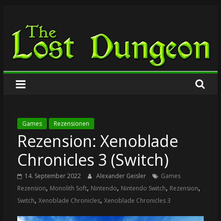
Zum
The
Inhalt
springen
Lost
Dungeon
Games
Rezensionen
Rezension: Xenoblade
Chronicles 3 (Switch)
14. September 2022
Alexander Geisler
Games
,
,
,
,
,
Rezension
Monolith Soft
Nintendo
Nintendo Switch
Rezension
,
,
Switch
Xenoblade Chronicles
Xenoblade Chronicles 3