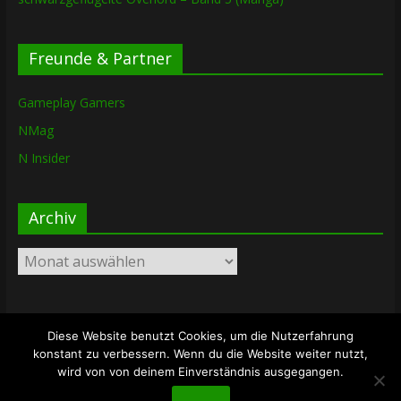
Freunde & Partner
Gameplay Gamers
NMag
N Insider
Archiv
Archiv
Diese Website benutzt Cookies, um die Nutzerfahrung
Copyright © 2026
The Lost Dungeon
. Alle Rechte vorbehalten.
konstant zu verbessern. Wenn du die Website weiter nutzt,
Theme: ColorMag von
ThemeGrill
. Bereitgestellt von
wird von von deinem Einverständnis ausgegangen.
WordPress
.