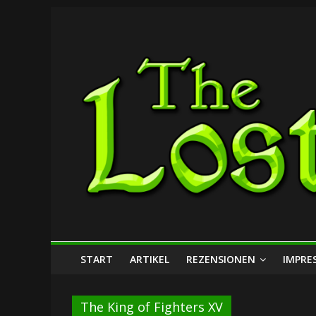
Zum
The
Inhalt
springen
Lost
Dungeon
START
ARTIKEL
REZENSIONEN
IMPRE
The King of Fighters XV