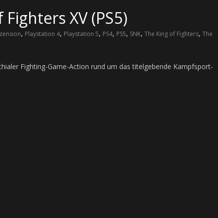
 Fighters XV (PS5)
,
,
,
,
,
,
,
zension
Playstation 4
Playstation 5
PS4
PS5
SNK
The King of Fighters
The
achialer Fighting-Game-Action rund um das titelgebende Kampfsport-