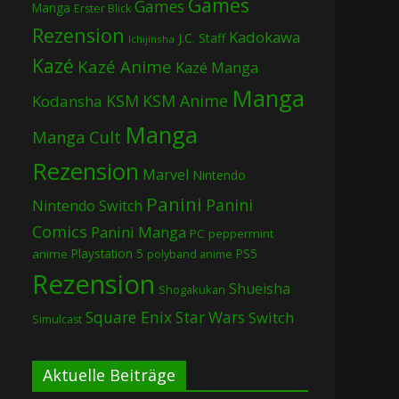
Games
Games
Manga
Erster Blick
Rezension
Kadokawa
J.C. Staff
Ichijinsha
Kazé
Kazé Anime
Kazé Manga
Manga
KSM
KSM Anime
Kodansha
Manga
Manga Cult
Rezension
Marvel
Nintendo
Panini
Panini
Nintendo Switch
Comics
Panini Manga
PC
peppermint
Playstation 5
PS5
anime
polyband anime
Rezension
Shueisha
Shogakukan
Square Enix
Star Wars
Switch
Simulcast
Aktuelle Beiträge