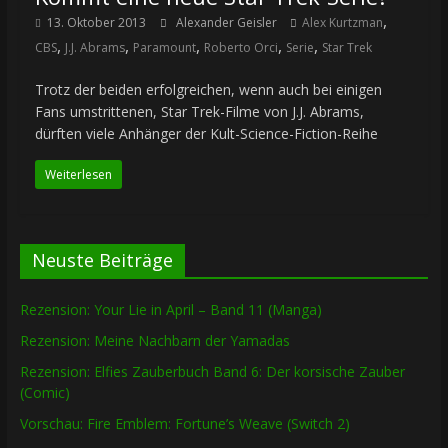
,
13. Oktober 2013
Alexander Geisler
Alex Kurtzman
,
,
,
,
,
CBS
J.J. Abrams
Paramount
Roberto Orci
Serie
Star Trek
Trotz der beiden erfolgreichen, wenn auch bei einigen
Fans umstrittenen, Star Trek-Filme von J.J. Abrams,
dürften viele Anhänger der Kult-Science-Fiction-Reihe
Weiterlesen
Neuste Beiträge
Rezension: Your Lie in April – Band 11 (Manga)
Rezension: Meine Nachbarn der Yamadas
Rezension: Elfies Zauberbuch Band 6: Der korsische Zauber
(Comic)
Vorschau: Fire Emblem: Fortune’s Weave (Switch 2)