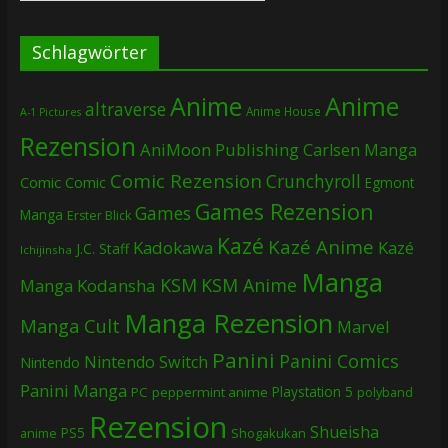
Schlagwörter
Anime
Anime
altraverse
Anime House
A-1 Pictures
Rezension
AniMoon Publishing
Carlsen Manga
Comic Rezension
Crunchyroll
Comic
Comic
Egmont
Games Rezension
Games
Manga
Erster Blick
Kazé
Kazé Anime
Kadokawa
Kazé
J.C. Staff
Ichijinsha
Manga
KSM
KSM Anime
Manga
Kodansha
Manga Rezension
Manga Cult
Marvel
Panini
Panini Comics
Nintendo Switch
Nintendo
Panini Manga
Playstation 5
PC
peppermint anime
polyband
Rezension
Shueisha
PS5
Shogakukan
anime