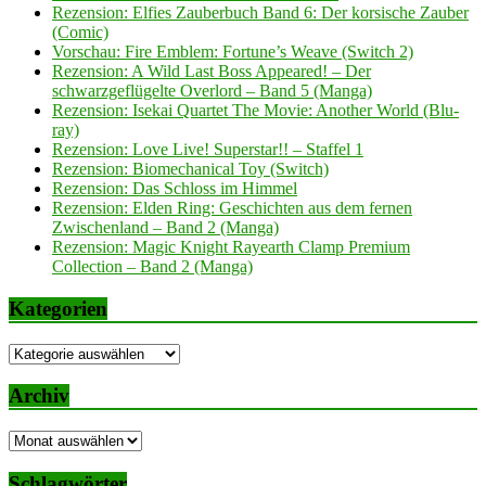
Rezension: Elfies Zauberbuch Band 6: Der korsische Zauber
(Comic)
Vorschau: Fire Emblem: Fortune’s Weave (Switch 2)
Rezension: A Wild Last Boss Appeared! – Der
schwarzgeflügelte Overlord – Band 5 (Manga)
Rezension: Isekai Quartet The Movie: Another World (Blu-
ray)
Rezension: Love Live! Superstar!! – Staffel 1
Rezension: Biomechanical Toy (Switch)
Rezension: Das Schloss im Himmel
Rezension: Elden Ring: Geschichten aus dem fernen
Zwischenland – Band 2 (Manga)
Rezension: Magic Knight Rayearth Clamp Premium
Collection – Band 2 (Manga)
Kategorien
Kategorien
Archiv
Archiv
Schlagwörter