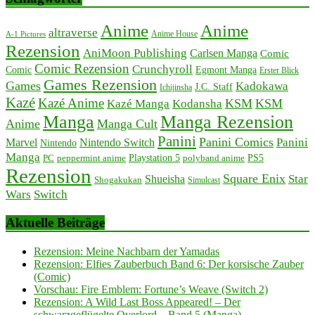
Anime
Anime
altraverse
Anime House
A-1 Pictures
Rezension
AniMoon Publishing
Carlsen Manga
Comic
Comic Rezension
Crunchyroll
Comic
Egmont Manga
Erster Blick
Games Rezension
Games
Kadokawa
J.C. Staff
Ichijinsha
Kazé
Kazé Anime
KSM
KSM
Kazé Manga
Kodansha
Manga
Manga Rezension
Anime
Manga Cult
Panini
Panini Comics
Panini
Marvel
Nintendo Switch
Nintendo
Manga
PC
peppermint anime
Playstation 5
PS5
polyband anime
Rezension
Square Enix
Star
Shueisha
Shogakukan
Simulcast
Wars
Switch
Aktuelle Beiträge
Rezension: Meine Nachbarn der Yamadas
Rezension: Elfies Zauberbuch Band 6: Der korsische Zauber
(Comic)
Vorschau: Fire Emblem: Fortune’s Weave (Switch 2)
Rezension: A Wild Last Boss Appeared! – Der
schwarzgeflügelte Overlord – Band 5 (Manga)