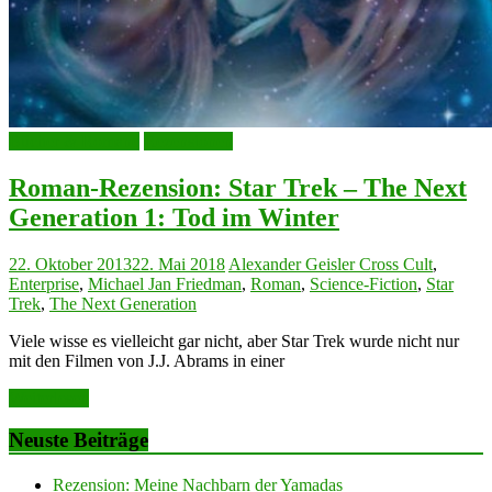
Bücher & Romane
Rezensionen
Roman-Rezension: Star Trek – The Next
Generation 1: Tod im Winter
22. Oktober 2013
22. Mai 2018
Alexander Geisler
Cross Cult
,
Enterprise
,
Michael Jan Friedman
,
Roman
,
Science-Fiction
,
Star
Trek
,
The Next Generation
Viele wisse es vielleicht gar nicht, aber Star Trek wurde nicht nur
mit den Filmen von J.J. Abrams in einer
Weiterlesen
Neuste Beiträge
Rezension: Meine Nachbarn der Yamadas