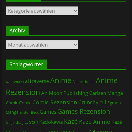
Kategorien
Archiv
Archiv
Schlagwörter
Anime
Anime
altraverse
Anime House
A-1 Pictures
Rezension
AniMoon Publishing
Carlsen Manga
Comic Rezension
Crunchyroll
Comic
Comic
Egmont
Games Rezension
Games
Manga
Erster Blick
Kazé
Kazé Anime
Kadokawa
Kazé
J.C. Staff
Ichijinsha