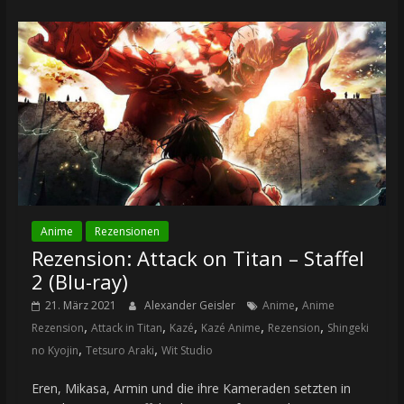
Anime
Rezensionen
Rezension: Attack on Titan – Staffel
2 (Blu-ray)
,
21. März 2021
Alexander Geisler
Anime
Anime
,
,
,
,
,
Rezension
Attack in Titan
Kazé
Kazé Anime
Rezension
Shingeki
,
,
no Kyojin
Tetsuro Araki
Wit Studio
Eren, Mikasa, Armin und die ihre Kameraden setzten in