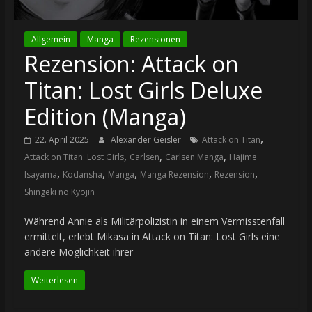
Allgemein
Manga
Rezensionen
Rezension: Attack on
Titan: Lost Girls Deluxe
Edition (Manga)
,
22. April 2025
Alexander Geisler
Attack on Titan
,
,
,
Attack on Titan: Lost Girls
Carlsen
Carlsen Manga
Hajime
,
,
,
,
,
Isayama
Kodansha
Manga
Manga Rezension
Rezension
Shingeki no Kyojin
Während Annie als Militärpolizistin in einem Vermisstenfall
ermittelt, erlebt Mikasa in Attack on Titan: Lost Girls eine
andere Möglichkeit ihrer
Weiterlesen