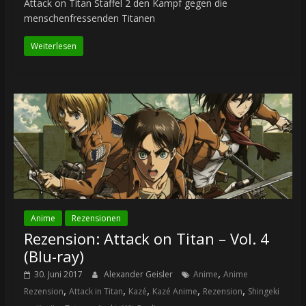
Attack on Titan Staffel 2 den Kampf gegen die
menschenfressenden Titanen
Weiterlesen
Anime
Rezensionen
Rezension: Attack on Titan – Vol. 4
(Blu-ray)
,
30. Juni 2017
Alexander Geisler
Anime
Anime
,
,
,
,
,
Rezension
Attack in Titan
Kazé
Kazé Anime
Rezension
Shingeki