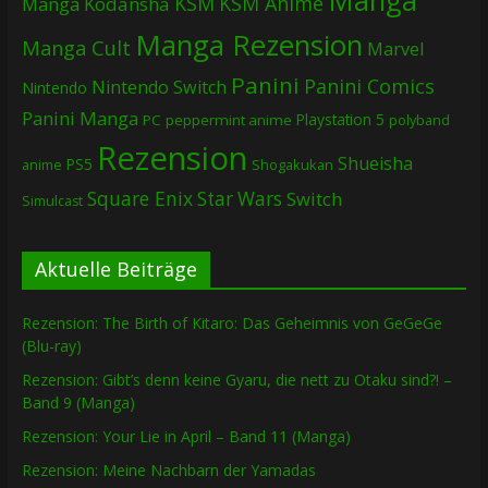
Manga
KSM
KSM Anime
Manga
Kodansha
Manga Rezension
Manga Cult
Marvel
Panini
Panini Comics
Nintendo Switch
Nintendo
Panini Manga
Playstation 5
PC
peppermint anime
polyband
Rezension
Shueisha
PS5
Shogakukan
anime
Square Enix
Star Wars
Switch
Simulcast
Aktuelle Beiträge
Rezension: The Birth of Kitaro: Das Geheimnis von GeGeGe
(Blu-ray)
Rezension: Gibt’s denn keine Gyaru, die nett zu Otaku sind?! –
Band 9 (Manga)
Rezension: Your Lie in April – Band 11 (Manga)
Rezension: Meine Nachbarn der Yamadas