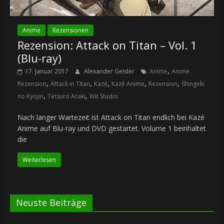
Anime
Rezensionen
Rezension: Attack on Titan – Vol. 1
(Blu-ray)
,
17. Januar 2017
Alexander Geisler
Anime
Anime
,
,
,
,
,
Rezension
Attack in Titan
Kazé
Kazé Anime
Rezension
Shingeki
,
,
no Kyojin
Tetsuro Araki
Wit Studio
Nach langer Wartezeit ist Attack on Titan endlich bei Kazé
Anime auf Blu-ray und DVD gestartet. Volume 1 beinhaltet
die
Weiterlesen
Neuste Beiträge