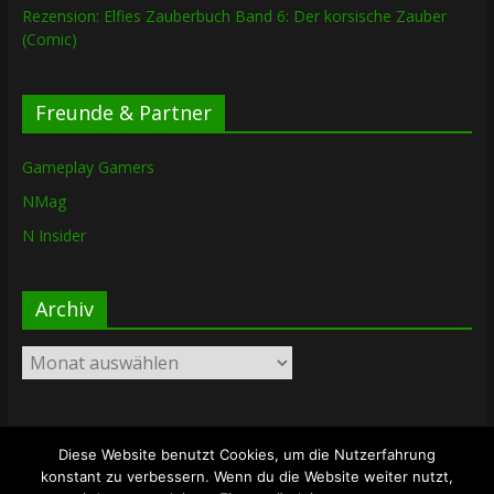
Rezension: Elfies Zauberbuch Band 6: Der korsische Zauber
(Comic)
Freunde & Partner
Gameplay Gamers
NMag
N Insider
Archiv
Archiv
Diese Website benutzt Cookies, um die Nutzerfahrung
Copyright © 2026
The Lost Dungeon
. Alle Rechte vorbehalten.
konstant zu verbessern. Wenn du die Website weiter nutzt,
Theme: ColorMag von
ThemeGrill
. Bereitgestellt von