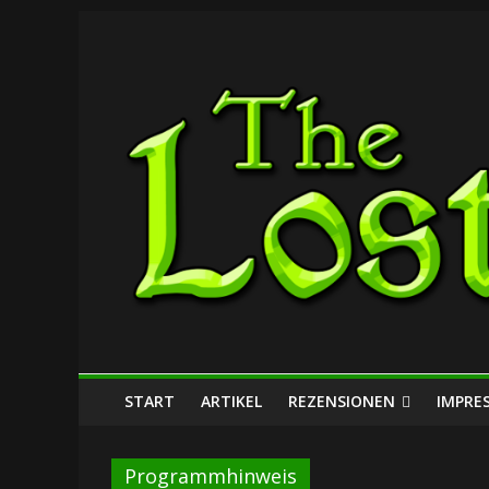
Zum
The
Inhalt
springen
Lost
Dungeon
START
ARTIKEL
REZENSIONEN
IMPRE
Programmhinweis