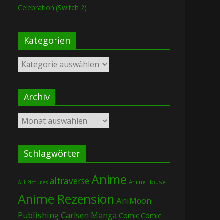
Celebration (Switch 2)
Kategorien
Kategorien
Archiv
Archiv
Schlagwörter
Anime
altraverse
Anime House
A-1 Pictures
Anime Rezension
AniMoon
Publishing
Carlsen Manga
Comic
Comic