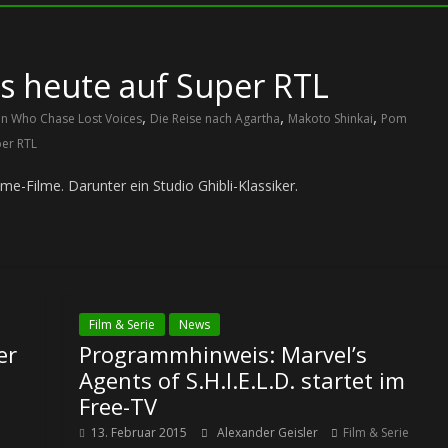
 heute auf Super RTL
,
,
,
en Who Chase Lost Voices
Die Reise nach Agartha
Makoto Shinkai
Pom
er RTL
e-Filme. Darunter ein Studio Ghibli-Klassiker.
Film & Serie
News
er
Programmhinweis: Marvel’s
Agents of S.H.I.E.L.D. startet im
Free-TV
13. Februar 2015
Alexander Geisler
Film & Serie