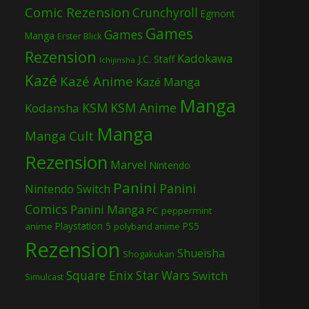
Comic Rezension
Crunchyroll
Egmont
Games
Games
Manga
Erster Blick
Rezension
Kadokawa
J.C. Staff
Ichijinsha
Kazé
Kazé Anime
Kazé Manga
Manga
KSM
KSM Anime
Kodansha
Manga
Manga Cult
Rezension
Marvel
Nintendo
Panini
Panini
Nintendo Switch
Comics
Panini Manga
PC
peppermint
Playstation 5
PS5
anime
polyband anime
Rezension
Shueisha
Shogakukan
Square Enix
Star Wars
Switch
Simulcast