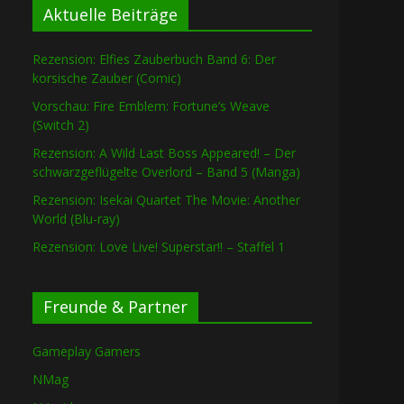
Aktuelle Beiträge
Rezension: Elfies Zauberbuch Band 6: Der
korsische Zauber (Comic)
Vorschau: Fire Emblem: Fortune’s Weave
(Switch 2)
Rezension: A Wild Last Boss Appeared! – Der
schwarzgeflügelte Overlord – Band 5 (Manga)
Rezension: Isekai Quartet The Movie: Another
World (Blu-ray)
Rezension: Love Live! Superstar!! – Staffel 1
Freunde & Partner
Gameplay Gamers
NMag