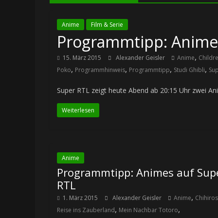
Anime
Film & Serie
Programmtipp: Animes
,
15. März 2015
Alexander Geisler
Anime
Childr
,
,
,
,
Poko
Programmhinweis
Programmtipp
Studi Ghibli
Sup
Super RTL zeigt heute Abend ab 20:15 Uhr zwei Anim
Weiterlesen
Anime
Programmtipp: Animes auf Sup
RTL
,
1. März 2015
Alexander Geisler
Anime
Chihiros
,
,
Reise ins Zauberland
Mein Nachbar Totoro