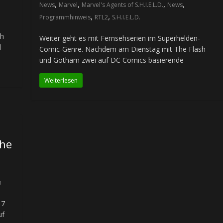
,
,
,
,
News
Marvel
Marvel's Agents of S.H.I.E.L.D.
News
,
,
Programmhinweis
RTL2
S.H.I.E.L.D.
ch
Weiter geht es mit Fernsehserien im Superhelden-
d
Comic-Genre. Nachdem am Dienstag mit The Flash
und Gotham zwei auf DC Comics basierende
Weiterlesen
he
h
 7
uf