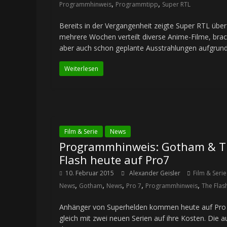
,
,
Programmhinweis
Programmtipp
Super RTL
Bereits in der Vergangenheit zeigte Super RTL über
mehrere Wochen verteilt diverse Anime-Filme, bra
aber auch schon geplante Ausstrahlungen aufgrun
Weiterlesen
Film & Serie
News
Programmhinweis: Gotham & T
Flash heute auf Pro7
10. Februar 2015
Alexander Geisler
Film & Serie
,
,
,
,
,
News
Gotham
News
Pro 7
Programmhinweis
The Flas
Anhänger von Superhelden kommen heute auf Pro
gleich mit zwei neuen Serien auf ihre Kosten. Die a