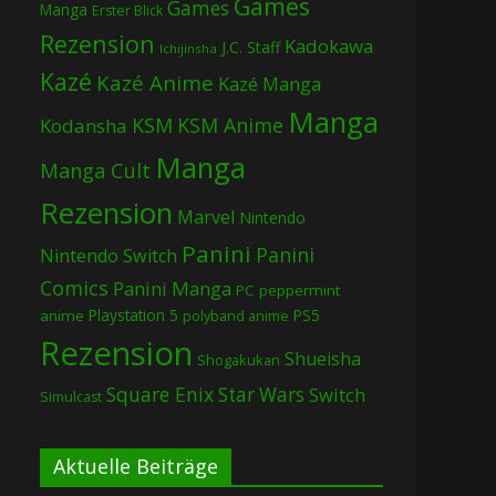
Games
Games
Manga
Erster Blick
Rezension
Kadokawa
J.C. Staff
Ichijinsha
Kazé
Kazé Anime
Kazé Manga
Manga
KSM
KSM Anime
Kodansha
Manga
Manga Cult
Rezension
Marvel
Nintendo
Panini
Panini
Nintendo Switch
Comics
Panini Manga
PC
peppermint
Playstation 5
PS5
anime
polyband anime
Rezension
Shueisha
Shogakukan
Square Enix
Star Wars
Switch
Simulcast
Aktuelle Beiträge