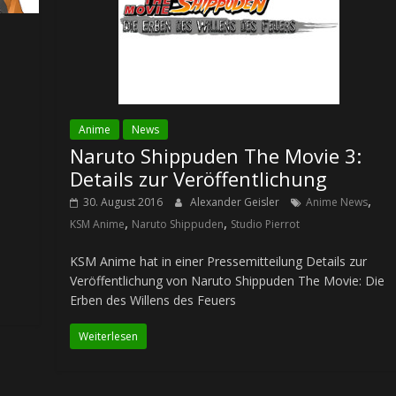
Anime
News
Naruto Shippuden The Movie 3:
Details zur Veröffentlichung
,
30. August 2016
Alexander Geisler
Anime News
,
,
KSM Anime
Naruto Shippuden
Studio Pierrot
KSM Anime hat in einer Pressemitteilung Details zur
Veröffentlichung von Naruto Shippuden The Movie: Die
Erben des Willens des Feuers
Weiterlesen