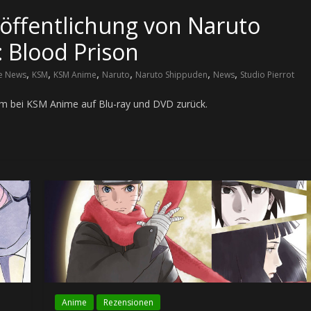
öffentlichung von Naruto
 Blood Prison
,
,
,
,
,
,
e News
KSM
KSM Anime
Naruto
Naruto Shippuden
News
Studio Pierrot
ilm bei KSM Anime auf Blu-ray und DVD zurück.
Anime
Rezensionen