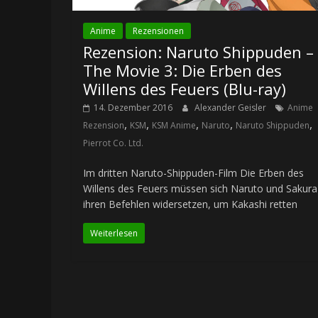
Anime
Rezensionen
Rezension: Naruto Shippuden –
The Movie 3: Die Erben des
Willens des Feuers (Blu-ray)
14. Dezember 2016
Alexander Geisler
Anime
,
,
,
,
,
Rezension
KSM
KSM Anime
Naruto
Naruto Shippuden
Pierrot Co. Ltd.
Im dritten Naruto-Shippuden-Film Die Erben des
Willens des Feuers müssen sich Naruto und Sakura
ihren Befehlen widersetzen, um Kakashi retten
Weiterlesen