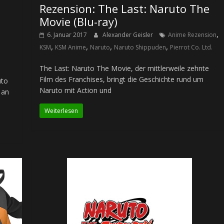
Rezension: The Last: Naruto The
Movie (Blu-ray)
,
6. Januar 2017
Alexander Geisler
Anime Rezension
,
,
,
,
KSM
KSM Anime
Naruto
Naruto Shippuden
Pierrot Co. Ltd.
The Last: Naruto The Movie, der mittlerweile zehnte
Film des Franchises, bringt die Geschichte rund um
uto
Naruto mit Action und
 an
Weiterlesen