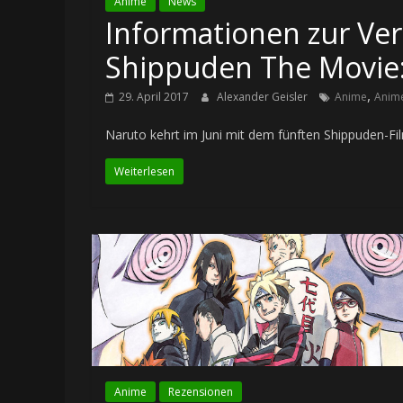
Anime
News
Informationen zur Ver
Shippuden The Movie:
,
29. April 2017
Alexander Geisler
Anime
Anim
Naruto kehrt im Juni mit dem fünften Shippuden-F
Weiterlesen
Anime
Rezensionen