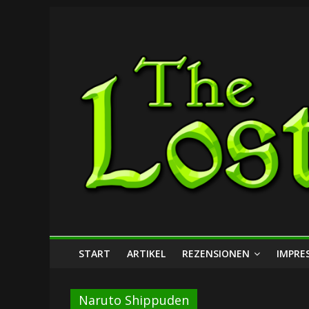
Zum
The
Inhalt
springen
Lost
Dungeon
START
ARTIKEL
REZENSIONEN
IMPRE
Naruto Shippuden