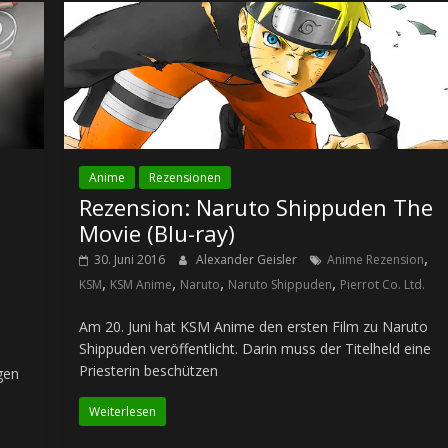
Anime
Rezensionen
Rezension: Naruto Shippuden The
Movie (Blu-ray)
,
30. Juni 2016
Alexander Geisler
Anime Rezension
,
,
,
,
KSM
KSM Anime
Naruto
Naruto Shippuden
Pierrot Co. Ltd.
Am 20. Juni hat KSM Anime den ersten Film zu Naruto
Shippuden veröffentlicht. Darin muss der Titelheld eine
Priesterin beschützen
gen
Weiterlesen