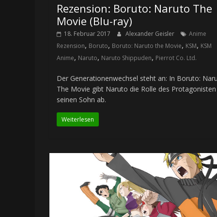
Rezension: Boruto: Naruto The
Movie (Blu-ray)
18. Februar 2017
Alexander Geisler
Anime
,
,
,
,
Rezension
Boruto
Boruto: Naruto the Movie
KSM
KSM
,
,
,
Anime
Naruto
Naruto Shippuden
Pierrot Co. Ltd.
Der Generationenwechsel steht an: In Boruto: Nar
The Movie gibt Naruto die Rolle des Protagonisten
seinen Sohn ab.
Weiterlesen