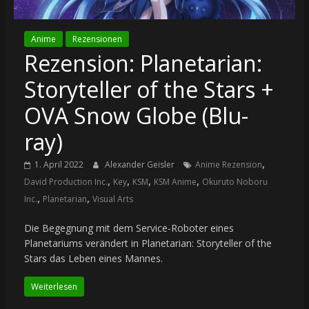
Anime
Rezensionen
Rezension: Planetarian:
Storyteller of the Stars +
OVA Snow Globe (Blu-
ray)
,
1. April 2022
Alexander Geisler
Anime Rezension
,
,
,
,
David Production Inc.
Key
KSM
KSM Anime
Okuruto Noboru
,
,
Inc.
Planetarian
Visual Arts
Die Begegnung mit dem Service-Roboter eines
Planetariums verändert in Planetarian: Storyteller of the
Stars das Leben eines Mannes.
Weiterlesen