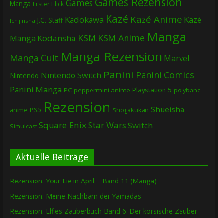
Games Rezension
Games
Manga
Erster Blick
Kazé
Kazé Anime
Kadokawa
Kazé
J.C. Staff
Ichijinsha
Manga
KSM
KSM Anime
Manga
Kodansha
Manga Rezension
Manga Cult
Marvel
Panini
Panini Comics
Nintendo Switch
Nintendo
Panini Manga
Playstation 5
PC
peppermint anime
polyband
Rezension
Shueisha
PS5
Shogakukan
anime
Square Enix
Star Wars
Switch
Simulcast
Aktuelle Beiträge
Rezension: Your Lie in April – Band 11 (Manga)
Rezension: Meine Nachbarn der Yamadas
Rezension: Elfies Zauberbuch Band 6: Der korsische Zauber